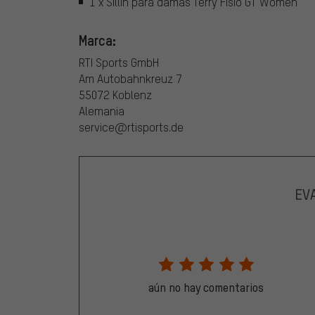
1 x Sillín para damas Terry Fisio GT Women
Marca:
RTI Sports GmbH
Am Autobahnkreuz 7
55072 Koblenz
Alemania
service@rtisports.de
EV
aún no hay comentarios