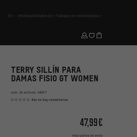
ES
Información
Sobre bc
Trabaja con nosotros
más
español
TERRY SILLÍN PARA
DAMAS FISIO GT WOMEN
núm. de artículo:
48247
Aún no hay comentarios
47,99€
más
gastos de envío