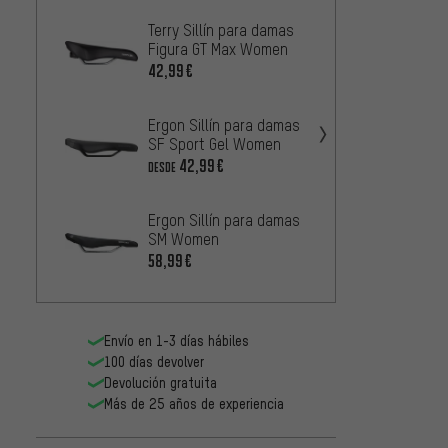
Terry Sillín para damas
Terry 
Figura GT Max Women
Fisio 
42,99€
47,99
Ergon Sillín para damas
Terry 
SF Sport Gel Women
Anatom
Wome
42,99€
42,99
DESDE
Ergon Sillín para damas
Terry 
SM Women
Figur
58,99€
26,99
Envío en 1-3 días hábiles
100 días devolver
Devolución gratuita
Más de 25 años de experiencia