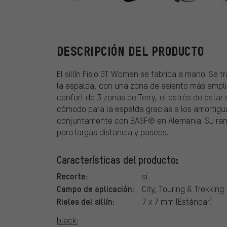
Terry
DESCRIPCIÓN DEL PRODUCTO
El sillín Fisio GT Women se fabrica a mano. Se 
la espalda, con una zona de asiento más amplia
confort de 3 zonas de Terry, el estrés de esta
cómodo para la espalda gracias a los amortigu
conjuntamente con BASF® en Alemania. Su rango
para largas distancia y paseos.
Características del producto:
Recorte:
sí
Campo de aplicación:
City, Touring & Trekking
Rieles del sillín:
7 x 7 mm (Estándar)
black: