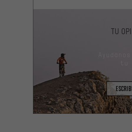
TU OP
Ayudanos
tu
escrib