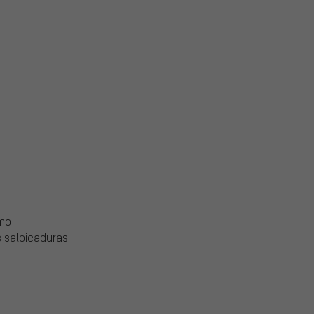
smo
s salpicaduras