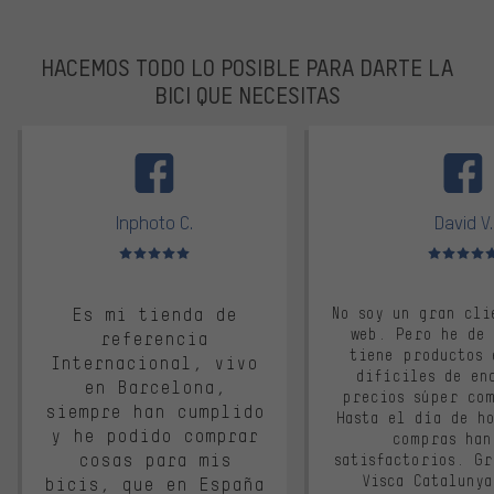
HACEMOS TODO LO POSIBLE PARA DARTE LA
BICI QUE NECESITAS
facebook
Inphoto C.
David V.
Valoración media: 5 de 5
Valoración m
Es mi tienda de
No soy un gran cli
web. Pero he de
referencia
tiene productos 
Internacional, vivo
difíciles de en
en Barcelona,
precios súper co
siempre han cumplido
Hasta el día de ho
y he podido comprar
compras han
cosas para mis
satisfactorios. G
Visca Cataluny
bicis, que en España