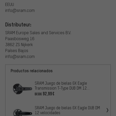
EEUU
info@sram.com
Distributeur:
SRAM Europe Sales and Services B.V.
Paasbosweg 16
3862 ZS Nijkerk
Países Bajos
info@sram.com
Productos relacionados
SRAM Juego de bielas GX Eagle
Transmission T-Type DUB DM 12
velocidades
92,99€
DESDE
SRAM Juego de bielas GX Eagle DUB DM
12 velocidades