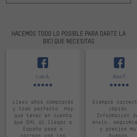
HACEMOS TODO LO POSIBLE PARA DARTE LA
BICI QUE NECESITAS
facebook
Luis A.
Alex P.
Valoración media: 5 de 5
Valoración media: 
Llevo años comprando
Siempre correc
y todo perfecto. Hay
rápido.
que tener en cuenta
Información d
que DHL al llegar a
envío, seguimi
España pasa a
y precios mu
correos con las
buenos.