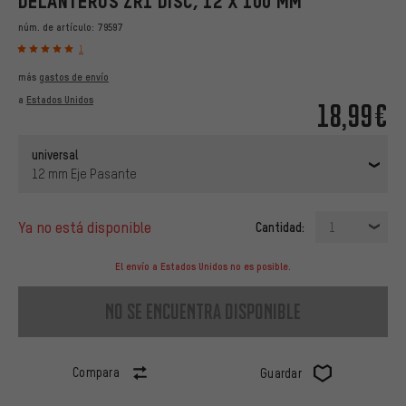
DELANTEROS ZR1 DISC, 12 X 100 MM
núm. de artículo:
79597
1
más
gastos de envío
a
Estados Unidos
18,99€
universal
12 mm Eje Pasante
ya no está disponible
Cantidad:
1
El envío a Estados Unidos no es posible.
no se encuentra disponible
Compara
Guardar