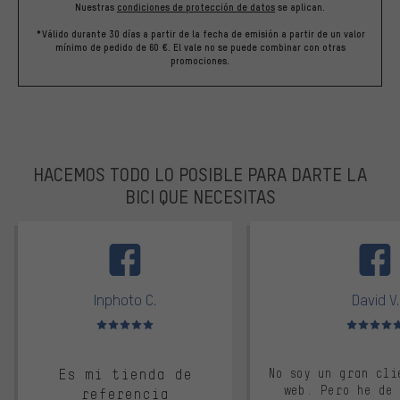
Nuestras
condiciones de protección de datos
se aplican.
*Válido durante 30 días a partir de la fecha de emisión a partir de un valor
mínimo de pedido de 60 €. El vale no se puede combinar con otras
promociones.
HACEMOS TODO LO POSIBLE PARA DARTE LA
BICI QUE NECESITAS
facebook
Inphoto C.
David V.
Valoración media: 5 de 5
Valoración m
Es mi tienda de
No soy un gran cli
web. Pero he de
referencia