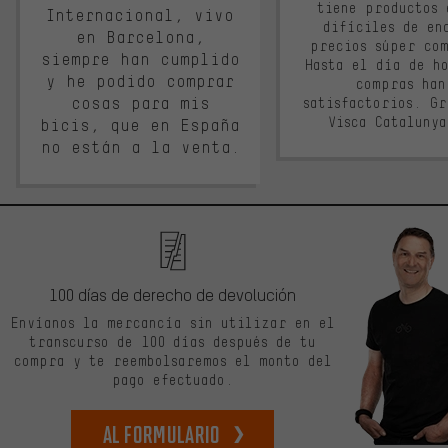
tiene productos 
Internacional, vivo
difíciles de en
en Barcelona,
precios súper co
siempre han cumplido
Hasta el día de ho
y he podido comprar
compras han
cosas para mis
satisfactorios. G
Visca Cataluny
bicis, que en España
no están a la venta.
100 días de derecho de devolución
Envíanos la mercancía sin utilizar en el
transcurso de 100 días después de tu
compra y te reembolsaremos el monto del
pago efectuado.
Al formulario