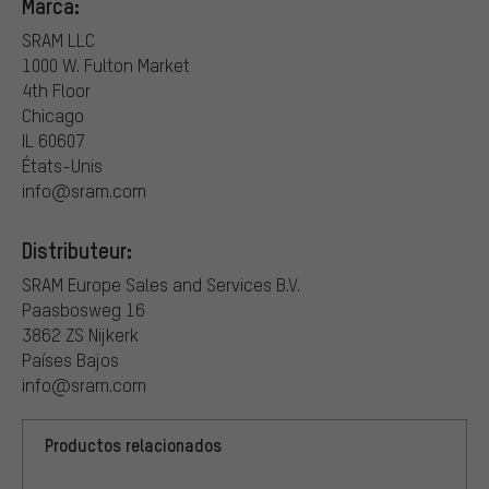
Marca:
SRAM LLC
1000 W. Fulton Market
4th Floor
Chicago
IL 60607
États-Unis
info@sram.com
Distributeur:
SRAM Europe Sales and Services B.V.
Paasbosweg 16
3862 ZS Nijkerk
Países Bajos
info@sram.com
Productos relacionados