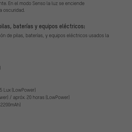
ante. En el modo Senso la luz se enciende
a oscuridad.
ilas, baterías y equipos eléctricos:
ón de pilas, baterías, y equipos eléctricos usados la
)
15 Lux (LowPower)
ower) / apróx. 20 horas (LowPower)
V/2200mAh)