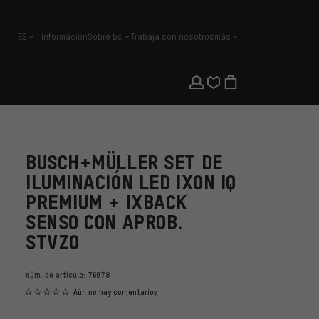
ES
Información
Sobre bc
Trabaja con nosotros
más
español
BUSCH+MÜLLER SET DE
ILUMINACIÓN LED IXON IQ
PREMIUM + IXBACK
SENSO CON APROB.
STVZO
núm. de artículo:
76078
Aún no hay comentarios