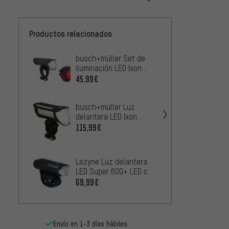
Productos relacionados
busch+müller Set de
Sigma 
iluminación LED Ixon
Aura 1
Fyre + IXXI con
Blaze 
45,99€
58,99
aprobación StVZO
StVZO
busch+müller Luz
Sigma 
delantera LED Ixon
80 + l
Space con aprobación
luz fre
115,99€
46,99
StVZO
StVZO
Lezyne
Lezyne Luz delantera
LED M
LED Super 600+ LED con
aprob
46,99
aprobación StVZO
69,99€
Envío en 1-3 días hábiles