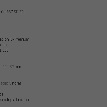
egún §67 StVZO)
nación IQ-Premium
ance
 1 LED
de 22- 32 mm
 sólo 5 horas
os
tecnología LineTec