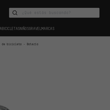
A
BICICLETAS
NIÑOS
GRAVEL
MARCAS
s de bicicleta - Batería