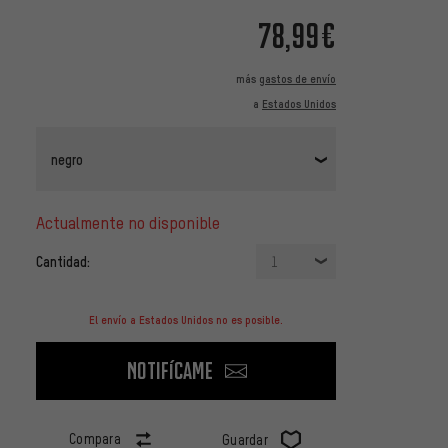
78,99€
más
gastos de envío
a
Estados Unidos
negro
actualmente no disponible
Cantidad:
1
El envío a Estados Unidos no es posible.
Notifícame
Compara
Guardar