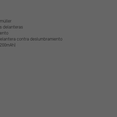
+müller
es delanteras
iento
 delantera contra deslumbramiento
/2200mAh)