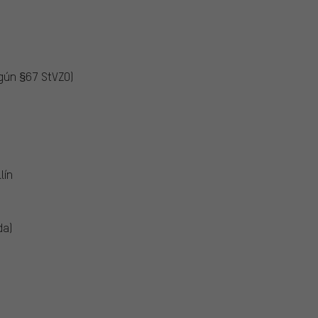
egún §67 StVZO)
lín
da)