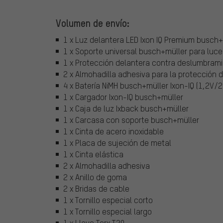
Volumen de envío:
1 x Luz delantera LED Ixon IQ Premium busch
1 x Soporte universal busch+müller para luc
1 x Protección delantera contra deslumbram
2 x Almohadilla adhesiva para la protección
4 x Batería NiMH busch+müller Ixon-IQ (1,2V
1 x Cargador Ixon-IQ busch+müller
1 x Caja de luz Ixback busch+müller
1 x Carcasa con soporte busch+müller
1 x Cinta de acero inoxidable
1 x Placa de sujeción de metal
1 x Cinta elástica
2 x Almohadilla adhesiva
2 x Anillo de goma
2 x Bridas de cable
1 x Tornillo especial corto
1 x Tornillo especial largo
1 x Llave Torx T20