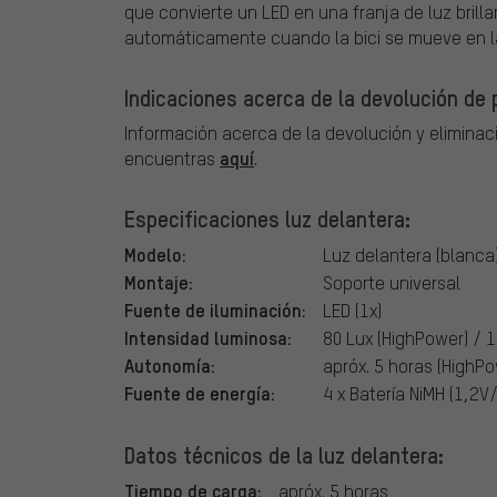
que convierte un LED en una franja de luz brill
automáticamente cuando la bici se mueve en l
Indicaciones acerca de la devolución de p
Información acerca de la devolución y eliminaci
aquí
encuentras
.
Especificaciones luz delantera:
Modelo:
Luz delantera (blanca
Montaje:
Soporte universal
Fuente de iluminación:
LED (1x)
Intensidad luminosa:
80 Lux (HighPower) / 
Autonomía:
apróx. 5 horas (HighP
Fuente de energía:
4 x Batería NiMH (1,2
Datos técnicos de la luz delantera:
Tiempo de carga:
apróx. 5 horas