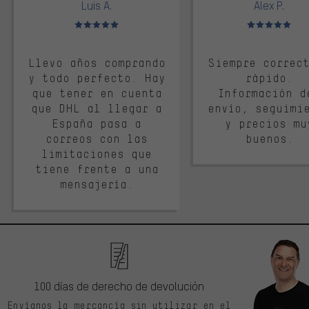
Luis A.
Alex P.
Valoración media: 5 de 5
Valoración media: 
Llevo años comprando
Siempre correc
y todo perfecto. Hay
rápido.
que tener en cuenta
Información d
que DHL al llegar a
envío, seguimi
España pasa a
y precios mu
correos con las
buenos.
limitaciones que
tiene frente a una
mensajería.
100 días de derecho de devolución
Envíanos la mercancía sin utilizar en el