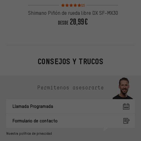
Valoración media: 5 de 5 basada en 2 reseñas
(2)
Shimano Piñón de rueda libre DX SF-MX30
20,99€
DESDE
CONSEJOS Y TRUCOS
Omitir opciones de contacto
Permítenos asesorarte
Llamada Programada
Formulario de contacto
Nuestra política de privacidad