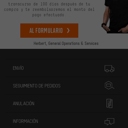
transcurso de 100 días después de tu
compra y te reembolsaremos el monto del
pago efectuado.
Al formulario
Herbert,
General Operations & Services
Más información
ENVÍO
SEGUIMIENTO DE PEDIDOS
ANULACIÓN
INFORMACIÓN