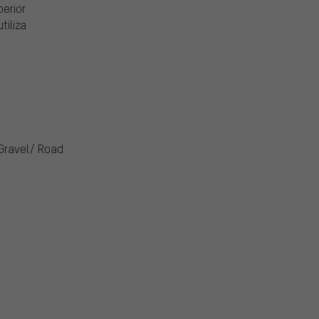
erior
tiliza
 Gravel/ Road