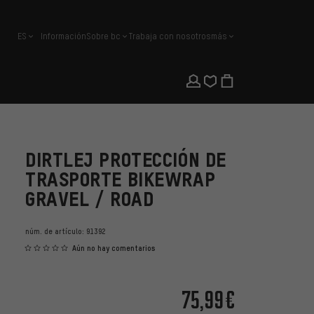
ES
Información
Sobre bc
Trabaja con nosotros
más
español
DIRTLEJ PROTECCIÓN DE
TRASPORTE BIKEWRAP
GRAVEL / ROAD
núm. de artículo:
91392
Aún no hay comentarios
75,99€