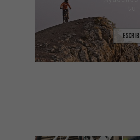
tu
escrib