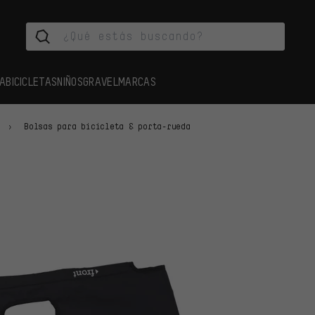
A
BICICLETAS
NIÑOS
GRAVEL
MARCAS
Bolsas para bicicleta & porta-rueda