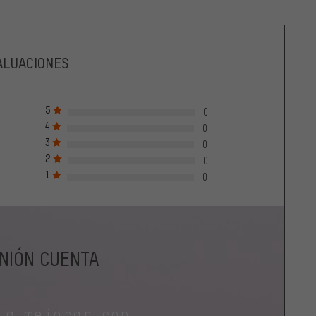
ALUACIONES
5
0
4
0
3
0
2
0
1
0
INIÓN CUENTA
 a mejorar con