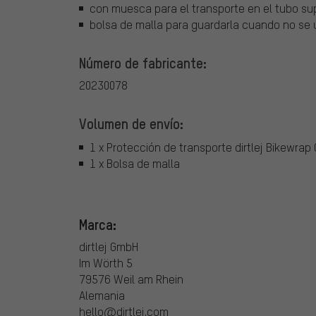
con muesca para el transporte en el tubo sup
bolsa de malla para guardarla cuando no se u
Número de fabricante:
20230078
Volumen de envío:
1 x Protección de transporte dirtlej Bikewrap
1 x Bolsa de malla
Marca:
dirtlej GmbH
Im Wörth 5
79576 Weil am Rhein
Alemania
hello@dirtlej.com