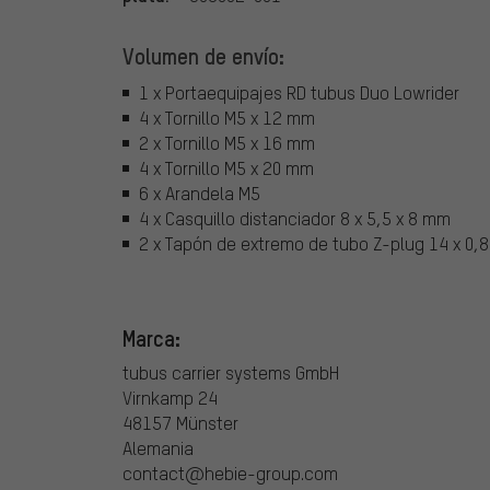
Volumen de envío:
1 x Portaequipajes RD tubus Duo Lowrider
4 x Tornillo M5 x 12 mm
2 x Tornillo M5 x 16 mm
4 x Tornillo M5 x 20 mm
6 x Arandela M5
4 x Casquillo distanciador 8 x 5,5 x 8 mm
2 x Tapón de extremo de tubo Z-plug 14 x 0,
Marca:
tubus carrier systems GmbH
Virnkamp 24
48157 Münster
Alemania
contact@hebie-group.com