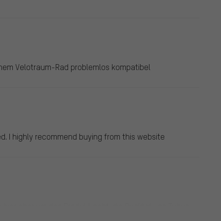
einem Velotraum-Rad problemlos kompatibel
d. I highly recommend buying from this website
 hier aber um das Produkt geht: die Qualität von Tubus
bogen, kein Drama, ist ja Stahl und kann zurückgebogen