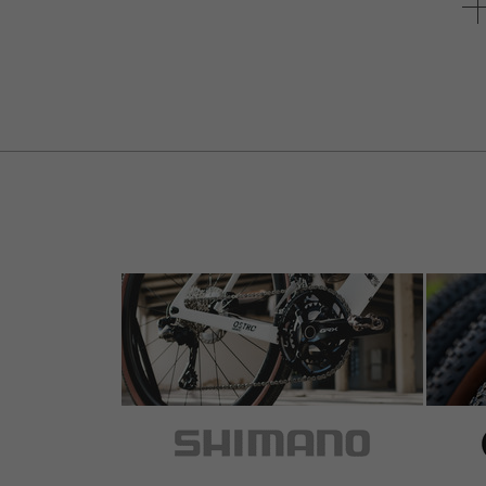
werden. Obs am Made in Taiwan liegt oder d
jedenfalls ist besser verarbeitet. Sehr ent
speziell wegen der Ausfallenden, da past ni
sich der Duo partout nicht montieren :-( Beh
und das nächste Fahrrad kommt bestimmt ;
5 de 5 estrellas
de Patrick H.
el 15.08.2023
Artículo
: negro
Design klasse, stabil und solide!
5 de 5 estrellas
de Ismail M.
el 31.05.2023
Artículo
: negro
Nice