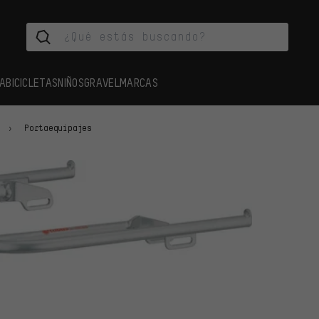
A
BICICLETAS
NIÑOS
GRAVEL
MARCAS
Portaequipajes