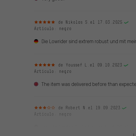
5 de 5 estrellas
de Nikolas S.
el 17.03.2025
Artículo
: negro
Die Lowrider sind extrem robust und mit m
5 de 5 estrellas
de Youssef L.
el 09.10.2023
Artículo
: negro
The item was delivered before than expecte
3 de 5 estrellas
de Robert N.
el 19.09.2023
Artículo
: negro
gewohnt schnelle Lieferung durch BC, da es
war früher besser, ein 'Arm' war etwas ver