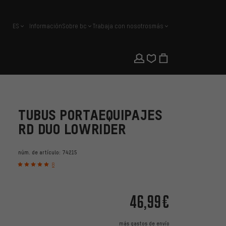
ES
Información
Sobre bc
Trabaja con nosotros
más
español
TUBUS PORTAEQUIPAJES
RD DUO LOWRIDER
núm. de artículo:
74215
8
46,99€
más
gastos de envío