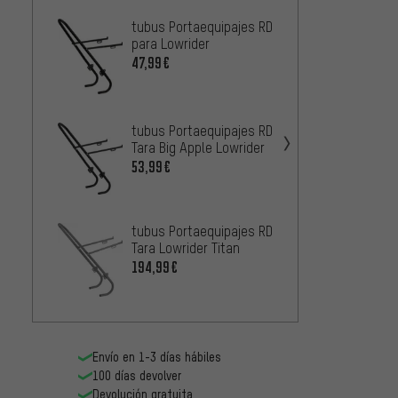
tubus Portaequipajes RD
tubus 
para Lowrider
Tara L
inoxid
47,99€
75,99
tubus 
tubus Portaequipajes RD
Grand 
Tara Big Apple Lowrider
100,9
53,99€
tubus Portaequipajes RD
Tara Lowrider Titan
tubus 
194,99€
Logo C
6
DESDE
Envío en 1-3 días hábiles
100 días devolver
Devolución gratuita