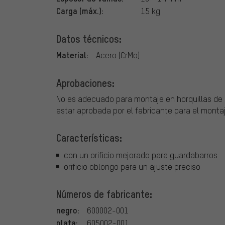
Carga (máx.):
15 kg
Datos técnicos:
Material:
Acero (CrMo)
Aprobaciones:
No es adecuado para montaje en horquillas de s
estar aprobada por el fabricante para el mont
Características:
con un orificio mejorado para guardabarros
orificio oblongo para un ajuste preciso
Números de fabricante:
negro:
600002-001
plata:
605002-001