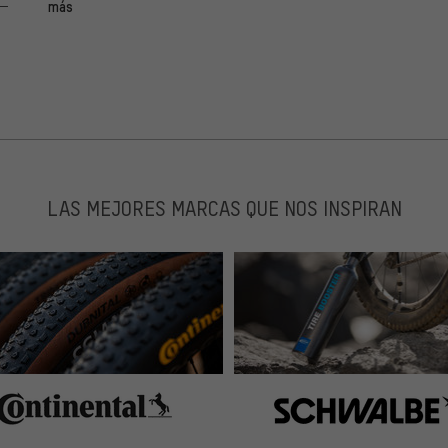
más
er Übernahme durch Hebie? Mein jahrealter Tubus L.O.C.C
täuscht bin ich von der Passform, SURLY Gabeln sind
cht jeder Träger, aber wo mein Tara noch passte lässt
alten werde ich den trotzdem, der Preis ist sensationell
-)
LAS MEJORES MARCAS QUE NOS INSPIRAN