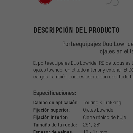
tubus
DESCRIPCIÓN DEL PRODUCTO
Portaequipajes Duo Lowride
ojales en el l
El portaequipajes Duo Lowrider RD de tubus es la
ojales lowrider en el lado interior y exterior. 
cargas. También puedes usarlo con casi todo ti
Especificaciones:
Campo de aplicación:
Touring & Trekking
Fijación superior:
Ojales Lowride
Fijación inferior:
Cierre rápido de buje
Tamaño de la rueda:
26" , 28"
Espesor de vainas:
10 - 14 mm