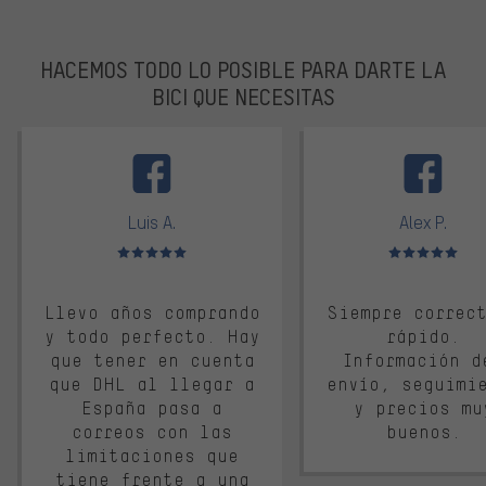
HACEMOS TODO LO POSIBLE PARA DARTE LA
BICI QUE NECESITAS
facebook
Luis A.
Alex P.
Valoración media: 5 de 5
Valoración media: 
Llevo años comprando
Siempre correc
y todo perfecto. Hay
rápido.
que tener en cuenta
Información d
que DHL al llegar a
envío, seguimi
España pasa a
y precios mu
correos con las
buenos.
limitaciones que
tiene frente a una