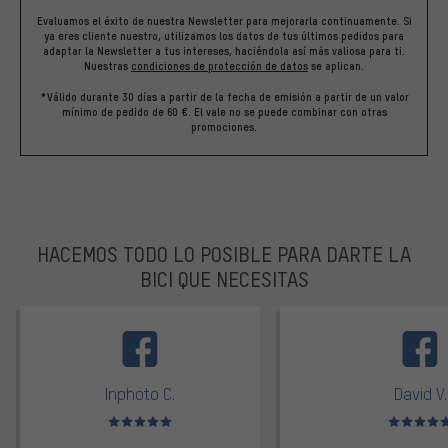
Evaluamos el éxito de nuestra Newsletter para mejorarla continuamente. Si
ya eres cliente nuestro, utilizamos los datos de tus últimos pedidos para
adaptar la Newsletter a tus intereses, haciéndola así más valiosa para ti.
Nuestras
condiciones de protección de datos
se aplican.
*Válido durante 30 días a partir de la fecha de emisión a partir de un valor
mínimo de pedido de 60 €. El vale no se puede combinar con otras
promociones.
HACEMOS TODO LO POSIBLE PARA DARTE LA
BICI QUE NECESITAS
facebook
Inphoto C.
David V.
Valoración media: 5 de 5
Valoración m