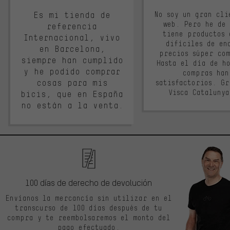
Es mi tienda de
No soy un gran cli
web. Pero he de
referencia
tiene productos 
Internacional, vivo
difíciles de en
en Barcelona,
precios súper co
siempre han cumplido
Hasta el día de ho
y he podido comprar
compras han
cosas para mis
satisfactorios. G
Visca Cataluny
bicis, que en España
no están a la venta.
100 días de derecho de devolución
Envíanos la mercancía sin utilizar en el
transcurso de 100 días después de tu
compra y te reembolsaremos el monto del
pago efectuado.