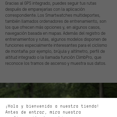
Gracias al GPS integrado, puedes seguir tus rutas
después de emparejarlas con la aplicación
correspondiente. Los Smartwatches multideportes,
también llamados ordenadores de entrenamiento, son
los que ofrecen más opciones y, en algunos casos,
navegación basada en mapas. Además del registro de
entrenamientos y rutas, algunos modelos disponen de
funciones especialmente interesantes para el ciclismo
de montaña: por ejemplo, brújula y altímetro, perfil de
altitud integrado o la llamada función ClimbPro, que
Ofertas adecuadas
reconoce los tramos de ascenso y muestra sus datos.
En lugar de publicidad al azar, obtendrás ofertas adecuadas para
ti. Las cookies de marketing nos ayudan a identificar tus
intereses con nuestros socios publicitarios y a mostrarte ofertas
y consejos relevantes.
Mejor rendimiento
Estamos interesados en lo que buscas y necesitas en nuestra
¡Hola y bienvenido a nuestra tienda!
tienda. Con las cookies de rendimiento, puedes influir en la mejora
de nuestro sitio web y nuestra oferta de la tienda con tu
Antes de entrar, mira nuestra
comportamiento de compra.