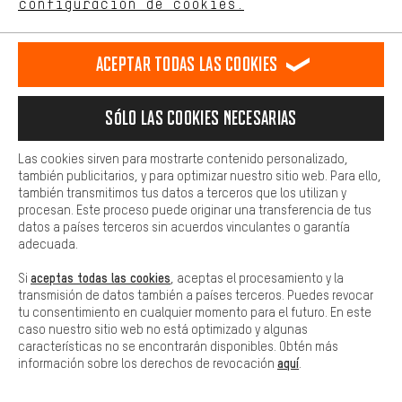
configuración de cookies.
Más confort
Haga que su experiencia de compra sea más cómoda. Con las
Aceptar todas las cookies
cookies de comodidad, creamos enlaces a plataformas de redes
sociales. Esto nos permite proporcionarle más contenido e
información útiles. Además, tiene la opción de utilizar servicios
Sólo las cookies necesarias
adicionales que le ayudarán a encontrar los productos adecuados.
Por ejemplo, ofrecemos una función de chat para responder a las
preguntas de forma rápida y sencilla.
Las cookies sirven para mostrarte contenido personalizado,
también publicitarios, y para optimizar nuestro sitio web. Para ello,
Básica
también transmitimos tus datos a terceros que los utilizan y
Las cookies básicas aseguran que puedas usar nuestro sitio web.
procesan. Este proceso puede originar una transferencia de tus
datos a países terceros sin acuerdos vinculantes o garantía
adecuada.
aceptas todas las cookies
Si
, aceptas el procesamiento y la
transmisión de datos también a países terceros. Puedes revocar
tu consentimiento en cualquier momento para el futuro. En este
MÁS ACERCA DEL TEMA
caso nuestro sitio web no está optimizado y algunas
características no se encontrarán disponibles. Obtén más
aquí
información sobre los derechos de revocación
.