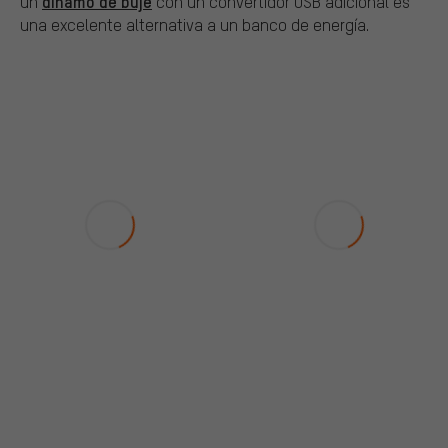
dinamo de buje
un
con un convertidor USB adicional es
una excelente alternativa a un banco de energía.