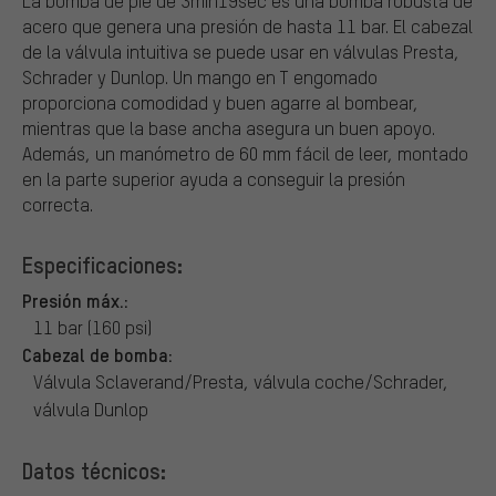
La bomba de pie de 3min19sec es una bomba robusta de
acero que genera una presión de hasta 11 bar. El cabezal
de la válvula intuitiva se puede usar en válvulas Presta,
Schrader y Dunlop. Un mango en T engomado
proporciona comodidad y buen agarre al bombear,
mientras que la base ancha asegura un buen apoyo.
Además, un manómetro de 60 mm fácil de leer, montado
en la parte superior ayuda a conseguir la presión
correcta.
Especificaciones:
Presión máx.:
11 bar (160 psi)
Cabezal de bomba:
Válvula Sclaverand/Presta, válvula coche/Schrader,
válvula Dunlop
Datos técnicos: