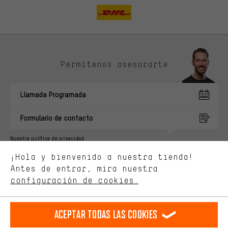
Permítenos asesorarte
Ofertas adecuadas
En lugar de publicidad al azar, obtendrás ofertas adecuadas para
Llamada Programada
ti. Las cookies de marketing nos ayudan a identificar tus
intereses con nuestros socios publicitarios y a mostrarte ofertas
y consejos relevantes.
Formulario de contacto
Mejor rendimiento
Nuestra política de privacidad
Estamos interesados en lo que buscas y necesitas en nuestra
Idioma"
¡Hola y bienvenido a nuestra tienda!
tienda. Con las cookies de rendimiento, puedes influir en la mejora
de nuestro sitio web y nuestra oferta de la tienda con tu
Antes de entrar, mira nuestra
ES
EN
DE
FR
comportamiento de compra.
español
english
Deutsch
français
configuración de cookies.
Más confort
Haga que su experiencia de compra sea más cómoda. Con las
RESCINDIR EL CONTRATO
Comunidad de Aquisgrán
Programa de afiliados
Aceptar todas las cookies
cookies de comodidad, creamos enlaces a plataformas de redes
sociales. Esto nos permite proporcionarle más contenido e