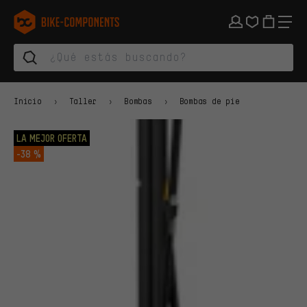
Saltar a la navegación principal
Saltar a la navegación de categorías
Saltar al contenido
Saltar a marcas y al boletín
Saltar al pie de página
bike-components.de Página de inicio
Inicio
Taller
Bombas
Bombas de pie
LA MEJOR OFERTA
-38 %