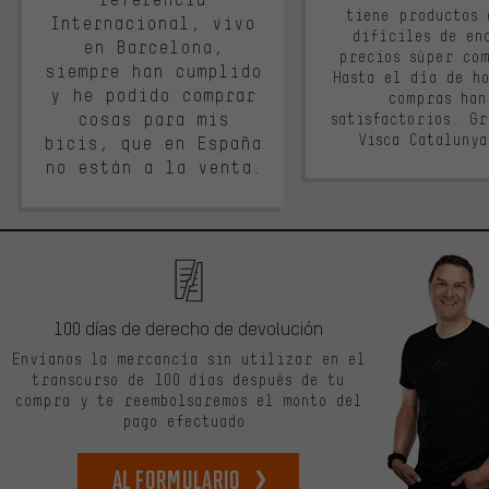
tiene productos 
Internacional, vivo
difíciles de en
en Barcelona,
precios súper co
siempre han cumplido
Hasta el día de ho
y he podido comprar
compras han
cosas para mis
satisfactorios. G
Visca Cataluny
bicis, que en España
no están a la venta.
100 días de derecho de devolución
Envíanos la mercancía sin utilizar en el
transcurso de 100 días después de tu
compra y te reembolsaremos el monto del
pago efectuado.
Al formulario