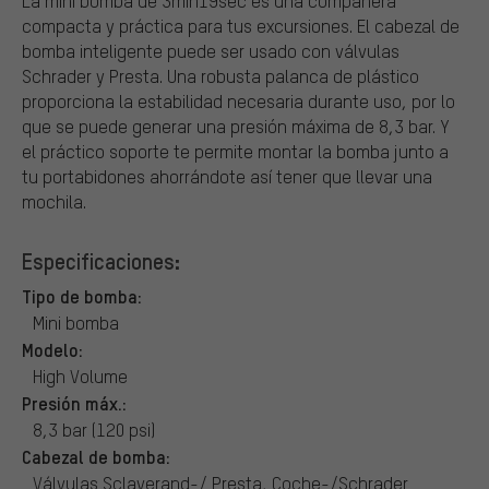
La mini bomba de 3min19sec es una compañera
compacta y práctica para tus excursiones. El cabezal de
bomba inteligente puede ser usado con válvulas
Schrader y Presta. Una robusta palanca de plástico
proporciona la estabilidad necesaria durante uso, por lo
que se puede generar una presión máxima de 8,3 bar. Y
el práctico soporte te permite montar la bomba junto a
tu portabidones ahorrándote así tener que llevar una
mochila.
Especificaciones:
Tipo de bomba:
Mini bomba
Modelo:
High Volume
Presión máx.:
8,3 bar (120 psi)
Cabezal de bomba:
Válvulas Sclaverand-/ Presta, Coche-/Schrader