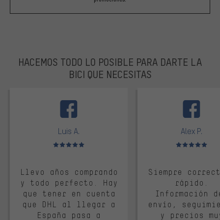
HACEMOS TODO LO POSIBLE PARA DARTE LA
BICI QUE NECESITAS
facebook
Luis A.
Alex P.
Valoración media: 5 de 5
Valoración media: 
Llevo años comprando
Siempre correc
y todo perfecto. Hay
rápido.
que tener en cuenta
Información d
que DHL al llegar a
envío, seguimi
España pasa a
y precios mu