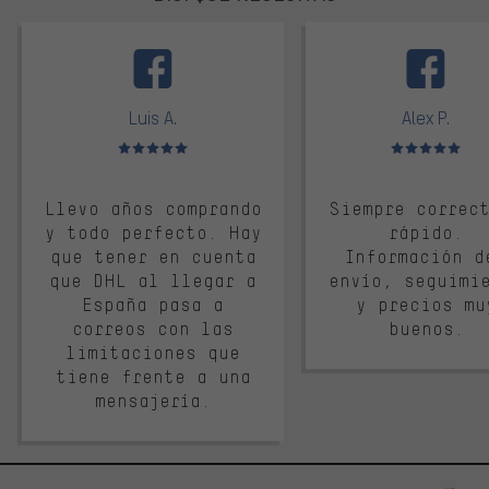
facebook
Luis A.
Alex P.
Valoración media: 5 de 5
Valoración media: 
Llevo años comprando
Siempre correc
y todo perfecto. Hay
rápido.
que tener en cuenta
Información d
que DHL al llegar a
envío, seguimi
España pasa a
y precios mu
correos con las
buenos.
limitaciones que
tiene frente a una
mensajería.