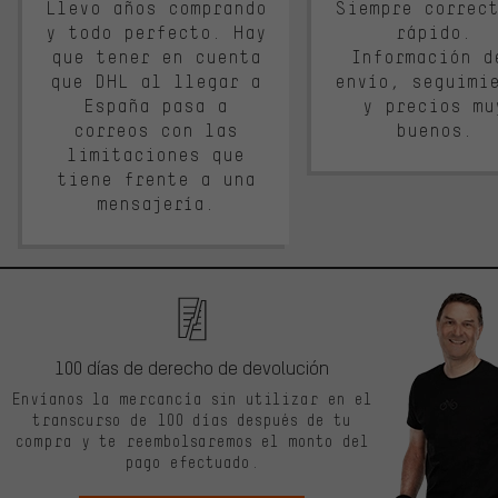
Llevo años comprando
Siempre correc
y todo perfecto. Hay
rápido.
que tener en cuenta
Información d
que DHL al llegar a
envío, seguimi
España pasa a
y precios mu
correos con las
buenos.
limitaciones que
tiene frente a una
mensajería.
100 días de derecho de devolución
Envíanos la mercancía sin utilizar en el
transcurso de 100 días después de tu
compra y te reembolsaremos el monto del
pago efectuado.