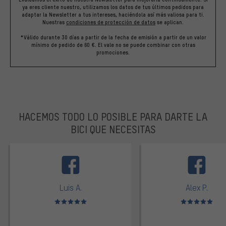
ya eres cliente nuestro, utilizamos los datos de tus últimos pedidos para
adaptar la Newsletter a tus intereses, haciéndola así más valiosa para ti.
Nuestras
condiciones de protección de datos
se aplican.
*Válido durante 30 días a partir de la fecha de emisión a partir de un valor
mínimo de pedido de 60 €. El vale no se puede combinar con otras
promociones.
HACEMOS TODO LO POSIBLE PARA DARTE LA
BICI QUE NECESITAS
facebook
Luis A.
Alex P.
Valoración media: 5 de 5
Valoración media: 