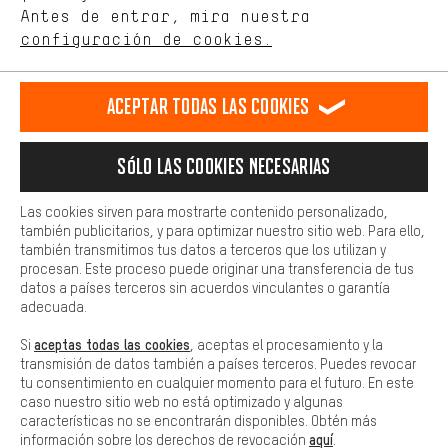
de nuestro sitio web y nuestra oferta de la tienda con tu
Antes de entrar, mira nuestra
ES
EN
DE
FR
comportamiento de compra.
español
english
Deutsch
français
configuración de cookies.
Más confort
Haga que su experiencia de compra sea más cómoda. Con las
RESCINDIR EL CONTRATO
Comunidad de Aquisgrán
Programa de afiliados
Aceptar todas las cookies
cookies de comodidad, creamos enlaces a plataformas de redes
sociales. Esto nos permite proporcionarle más contenido e
Aviso Legal
Protección de datos
Condiciones Generales
información útiles. Además, tiene la opción de utilizar servicios
Sólo las cookies necesarias
adicionales que le ayudarán a encontrar los productos adecuados.
Plataforma de reportes
Reciclaje de baterias
Por ejemplo, ofrecemos una función de chat para responder a las
preguntas de forma rápida y sencilla.
Configuración de las cookies
Ajusta el contraste
Las cookies sirven para mostrarte contenido personalizado,
también publicitarios, y para optimizar nuestro sitio web. Para ello,
Básica
Todos los precios indicados son en euros e sin MwSt, más
también transmitimos tus datos a terceros que los utilizan y
Las cookies básicas aseguran que puedas usar nuestro sitio web.
procesan. Este proceso puede originar una transferencia de tus
gastos de envío
Estados Unidos
a
.
datos a países terceros sin acuerdos vinculantes o garantía
adecuada.
aceptas todas las cookies
Si
, aceptas el procesamiento y la
transmisión de datos también a países terceros. Puedes revocar
tu consentimiento en cualquier momento para el futuro. En este
caso nuestro sitio web no está optimizado y algunas
características no se encontrarán disponibles. Obtén más
aquí
información sobre los derechos de revocación
.