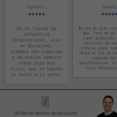
Inphoto C.
David V.
Valoración media: 5 de 5
Valoración m
Es mi tienda de
No soy un gran cli
web. Pero he de
referencia
tiene productos 
Internacional, vivo
difíciles de en
en Barcelona,
precios súper co
siempre han cumplido
Hasta el día de ho
y he podido comprar
compras han
cosas para mis
satisfactorios. G
Visca Cataluny
bicis, que en España
no están a la venta.
100 días de derecho de devolución