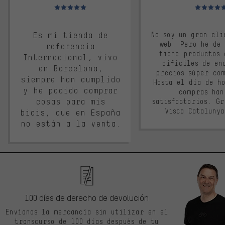
Valoración media: 5 de 5
Valoración m
Es mi tienda de
No soy un gran cli
web. Pero he de
referencia
tiene productos 
Internacional, vivo
difíciles de en
en Barcelona,
precios súper co
siempre han cumplido
Hasta el día de ho
y he podido comprar
compras han
cosas para mis
satisfactorios. G
Visca Cataluny
bicis, que en España
no están a la venta.
100 días de derecho de devolución
Envíanos la mercancía sin utilizar en el
transcurso de 100 días después de tu