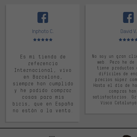
facebook
Inphoto C.
David V.
Valoración media: 5 de 5
Valoración m
Es mi tienda de
No soy un gran cli
web. Pero he de
referencia
tiene productos 
Internacional, vivo
difíciles de en
en Barcelona,
precios súper co
siempre han cumplido
Hasta el día de ho
y he podido comprar
compras han
cosas para mis
satisfactorios. G
Visca Cataluny
bicis, que en España
no están a la venta.