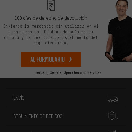
100 días de derecho de devolución
Envíanos la mercancía sin utilizar en el
transcurso de 100 días después de tu
compra y te reembolsaremos el monto del
pago efectuado.
Al formulario
Herbert,
General Operations & Services
Más información
ENVÍO
SEGUIMIENTO DE PEDIDOS