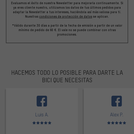
Evaluamos el éxito de nuestra Newsletter para mejorarla continuamente. Si
ya eres cliente nuestro, utilizamos los datos de tus últimos pedidos para
adaptar la Newsletter a tus intereses, haciéndola así más valiosa para ti.
Nuestras
condiciones de protección de datos
se aplican.
*Válido durante 30 días a partir de la fecha de emisión a partir de un valor
mínimo de pedido de 60 €. El vale no se puede combinar con otras
promociones.
HACEMOS TODO LO POSIBLE PARA DARTE LA
BICI QUE NECESITAS
facebook
Luis A.
Alex P.
Valoración media: 5 de 5
Valoración media: 