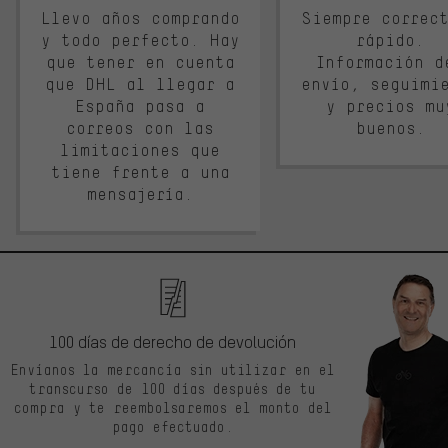
Llevo años comprando
Siempre correc
y todo perfecto. Hay
rápido.
que tener en cuenta
Información d
que DHL al llegar a
envío, seguimi
España pasa a
y precios mu
correos con las
buenos.
limitaciones que
tiene frente a una
mensajería.
100 días de derecho de devolución
Envíanos la mercancía sin utilizar en el
transcurso de 100 días después de tu
compra y te reembolsaremos el monto del
pago efectuado.