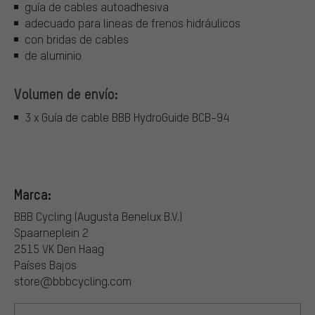
guía de cables autoadhesiva
adecuado para lineas de frenos hidráulicos
con bridas de cables
de aluminio
Volumen de envío:
3 x Guía de cable BBB HydroGuide BCB-94
Marca:
BBB Cycling (Augusta Benelux B.V.)
Spaarneplein 2
2515 VK Den Haag
Países Bajos
store@bbbcycling.com