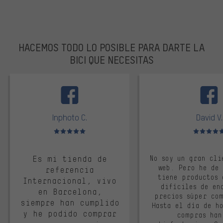
HACEMOS TODO LO POSIBLE PARA DARTE LA
BICI QUE NECESITAS
facebook
Inphoto C.
David V.
Valoración media: 5 de 5
Valoración m
Es mi tienda de
No soy un gran cli
web. Pero he de
referencia
tiene productos 
Internacional, vivo
difíciles de en
en Barcelona,
precios súper co
siempre han cumplido
Hasta el día de ho
y he podido comprar
compras han