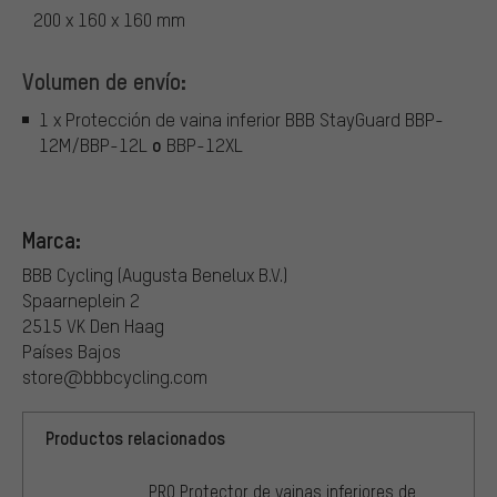
200 x 160 x 160 mm
Volumen de envío:
1 x Protección de vaina inferior BBB StayGuard BBP-
o
12M/BBP-12L
BBP-12XL
Marca:
BBB Cycling (Augusta Benelux B.V.)
Spaarneplein 2
2515 VK Den Haag
Países Bajos
store@bbbcycling.com
Productos relacionados
PRO Protector de vainas inferiores de