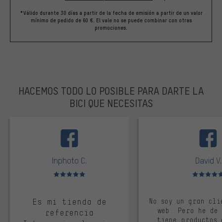
*Válido durante 30 días a partir de la fecha de emisión a partir de un valor
mínimo de pedido de 60 €. El vale no se puede combinar con otras
promociones.
HACEMOS TODO LO POSIBLE PARA DARTE LA
BICI QUE NECESITAS
facebook
Inphoto C.
David V.
Valoración media: 5 de 5
Valoración m
Es mi tienda de
No soy un gran cli
web. Pero he de
referencia
tiene productos 