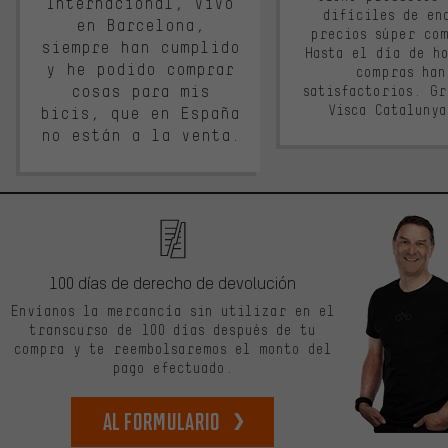
Internacional, vivo
difíciles de en
en Barcelona,
precios súper co
siempre han cumplido
Hasta el día de ho
y he podido comprar
compras han
cosas para mis
satisfactorios. G
Visca Cataluny
bicis, que en España
no están a la venta.
100 días de derecho de devolución
Envíanos la mercancía sin utilizar en el
transcurso de 100 días después de tu
compra y te reembolsaremos el monto del
pago efectuado.
Al formulario