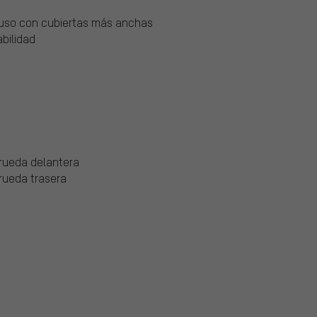
cluso con cubiertas más anchas
abilidad
 rueda delantera
rueda trasera