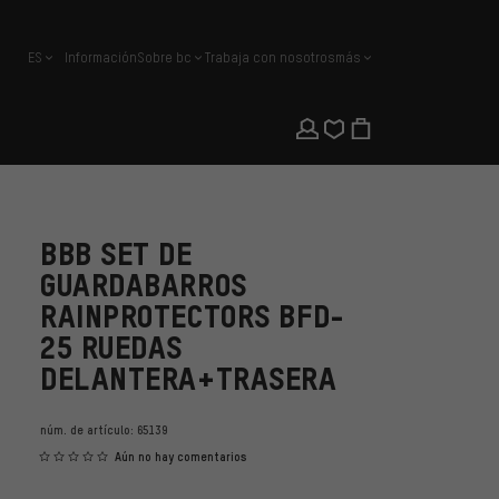
ES
Información
Sobre bc
Trabaja con nosotros
más
español
BBB SET DE
GUARDABARROS
RAINPROTECTORS BFD-
25 RUEDAS
DELANTERA+TRASERA
núm. de artículo:
65139
Aún no hay comentarios