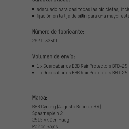
adecuado para casi todas las bicicletas, in
fijación en la tija de sillín para una mayor est
Número de fabricante:
2921132501
Volumen de envío:
1 x Guardabarros BBB RainProtectors BFD-25
1 x Guardabarros BBB RainProtectors BFD-25 
Marca:
BBB Cycling (Augusta Benelux B.V.)
Spaarneplein 2
2515 VK Den Haag
Países Bajos