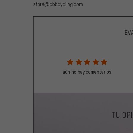
store@bbbcycling.com
EV
aún no hay comentarios
TU OP