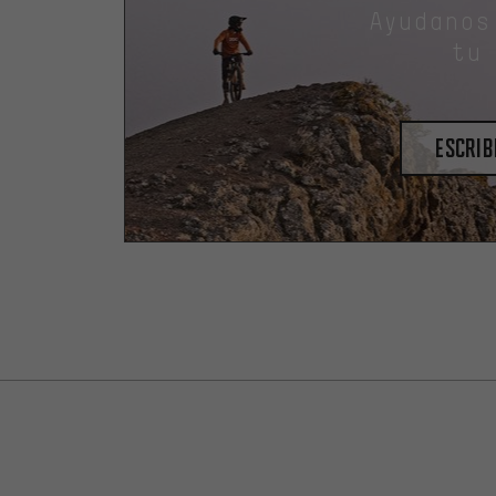
Ayudanos
tu
escrib