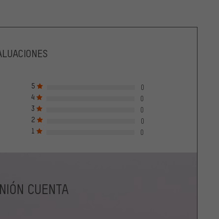
ALUACIONES
5
0
4
0
3
0
2
0
1
0
INIÓN CUENTA