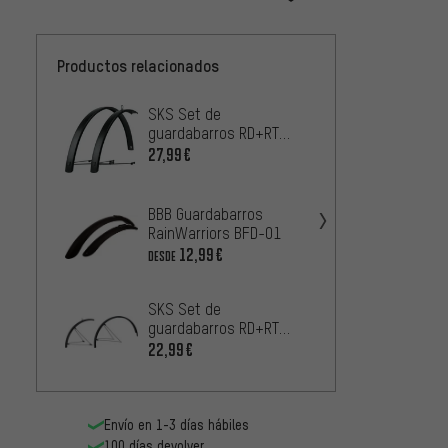
Productos relacionados
SKS Set de
SKS S
guardabarros RD+RT
guard
Edge AL
Velo 5
27,99€
13,99
SKS S
BBB Guardabarros
guard
RainWarriors BFD-01
Velo 6
13,99
12,99€
DESDE
26"
SKS S
SKS Set de
guard
guardabarros RD+RT
Beaver
11,99
Bluemels Basic
22,99€
Envío en 1-3 días hábiles
100 días devolver