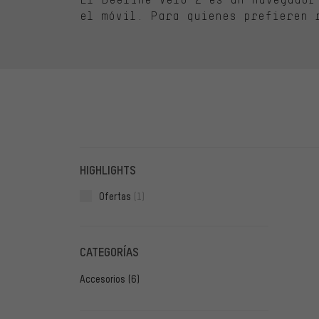
el móvil. Para quienes prefieren 
FILTROS
ARTÍCU
HIGHLIGHTS
Ofertas
(1)
CATEGORÍAS
Accesorios
(6)