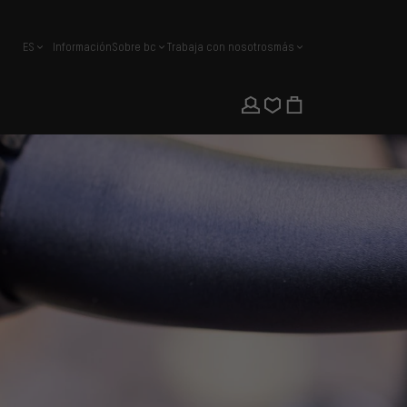
ES
Información
Sobre bc
Trabaja con nosotros
más
español