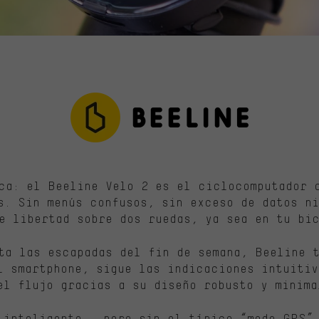
ca: el Beeline Velo 2 es el ciclocomputador 
s. Sin menús confusos, sin exceso de datos n
e libertad sobre dos ruedas, ya sea en tu bic
ta las escapadas del fin de semana, Beeline 
l smartphone, sigue las indicaciones intuitiv
el flujo gracias a su diseño robusto y minima
 inteligente – pero sin el típico “modo GPS”