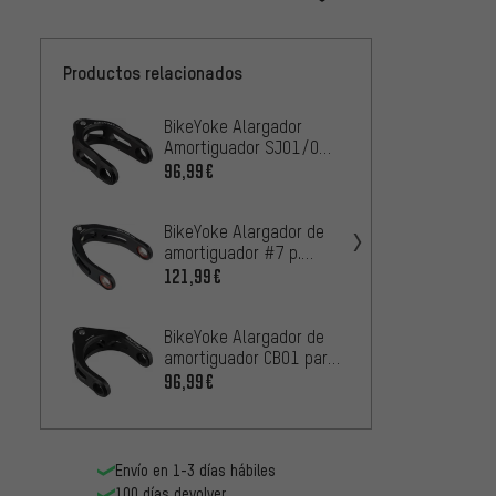
Productos relacionados
BikeYoke Alargador
BikeYo
Amortiguador SJ01/01
amorti
p. Stumpjumper FSR
Enduro
96,99€
96,99
26"/FSR EVO 26"/27,5
Mod. 
BikeYoke Alargador de
BikeYo
amortiguador #7 p.
amorti
Turbo Kenevo Modelo
Enduro
121,99€
96,99
2018-2019
27,5"
BikeYoke Alargador de
BikeYo
amortiguador CB01 para
amorti
Camber 29" Modelo
Specia
96,99€
96,99
2016-2017
2018-
Envío en 1-3 días hábiles
100 días devolver