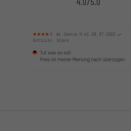
4.0/5.0
evaluado en nuestra tienda. Estos comentarios no llev
debidamente.
4 de 5 estrellas
de Jannis H.
el 28.07.2022
Artículo
: black
Tut was es soll
Preis ist meiner Meinung nach überzogen