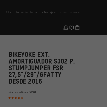
ES
Información
Sobre bc
Trabaja con nosotros
más
español
BIKEYOKE EXT.
AMORTIGUADOR SJ02 P.
STUMPJUMPER FSR
27,5"/29"/6FATTY
DESDE 2016
núm. de artículo:
50581
1