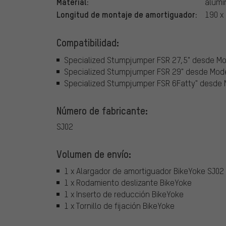
Material:
alumi
Longitud de montaje de amortiguador:
190 x 
Compatibilidad:
Specialized Stumpjumper FSR 27,5" desde M
Specialized Stumpjumper FSR 29" desde Mod
Specialized Stumpjumper FSR 6Fatty" desde
Número de fabricante:
SJ02
Volumen de envío:
1 x Alargador de amortiguador BikeYoke SJ02
1 x Rodamiento deslizante BikeYoke
1 x Inserto de reducción BikeYoke
1 x Tornillo de fijación BikeYoke