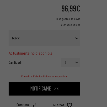
96,99€
más
gastos de envío
a
Estados Unidos
black
actualmente no disponible
Cantidad:
1
El envío a Estados Unidos no es posible.
Notifícame
Compara
Guardar