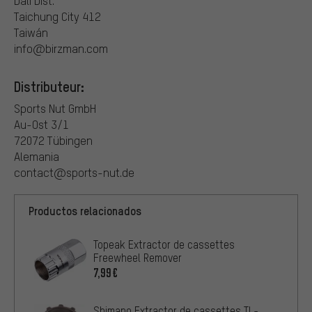
Dali Dist.
Taichung City 412
Taiwán
info@birzman.com
Distributeur:
Sports Nut GmbH
Au-Ost 3/1
72072 Tübingen
Alemania
contact@sports-nut.de
Productos relacionados
Topeak Extractor de cassettes
Freewheel Remover
7,99€
Shimano Extractor de cassettes TL-