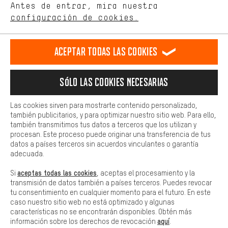
de nuestro sitio web y nuestra oferta de la tienda con tu
Antes de entrar, mira nuestra
ES
EN
DE
FR
comportamiento de compra.
español
english
Deutsch
français
configuración de cookies.
Más confort
Haga que su experiencia de compra sea más cómoda. Con las
RESCINDIR EL CONTRATO
Comunidad de Aquisgrán
Programa de afiliados
Aceptar todas las cookies
cookies de comodidad, creamos enlaces a plataformas de redes
sociales. Esto nos permite proporcionarle más contenido e
Aviso Legal
Protección de datos
Condiciones Generales
información útiles. Además, tiene la opción de utilizar servicios
Sólo las cookies necesarias
adicionales que le ayudarán a encontrar los productos adecuados.
Plataforma de reportes
Reciclaje de baterias
Por ejemplo, ofrecemos una función de chat para responder a las
preguntas de forma rápida y sencilla.
Configuración de las cookies
Ajusta el contraste
Las cookies sirven para mostrarte contenido personalizado,
también publicitarios, y para optimizar nuestro sitio web. Para ello,
Básica
Todos los precios indicados son en euros e sin MwSt, más
también transmitimos tus datos a terceros que los utilizan y
Las cookies básicas aseguran que puedas usar nuestro sitio web.
procesan. Este proceso puede originar una transferencia de tus
gastos de envío
Estados Unidos
a
.
datos a países terceros sin acuerdos vinculantes o garantía
adecuada.
aceptas todas las cookies
Si
, aceptas el procesamiento y la
transmisión de datos también a países terceros. Puedes revocar
tu consentimiento en cualquier momento para el futuro. En este
caso nuestro sitio web no está optimizado y algunas
características no se encontrarán disponibles. Obtén más
aquí
información sobre los derechos de revocación
.