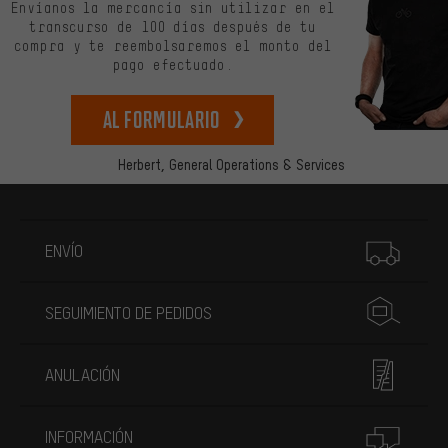
Envíanos la mercancía sin utilizar en el
transcurso de 100 días después de tu
compra y te reembolsaremos el monto del
pago efectuado.
Al formulario
Herbert,
General Operations & Services
Más información
ENVÍO
SEGUIMIENTO DE PEDIDOS
ANULACIÓN
INFORMACIÓN