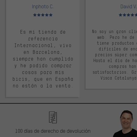
Inphoto C.
David V.
Valoración media: 5 de 5
Valoración m
Es mi tienda de
No soy un gran cli
web. Pero he de
referencia
tiene productos 
Internacional, vivo
difíciles de en
en Barcelona,
precios súper co
siempre han cumplido
Hasta el día de ho
y he podido comprar
compras han
cosas para mis
satisfactorios. G
Visca Cataluny
bicis, que en España
no están a la venta.
100 días de derecho de devolución