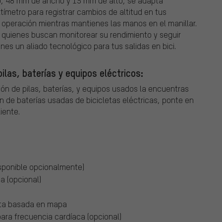
, 48 mm de ancho y 15 mm de alto, se adapta
tímetro para registrar cambios de altitud en tus
la operación mientras mantienes las manos en el manillar.
 quienes buscan monitorear su rendimiento y seguir
enes un aliado tecnológico para tus salidas en bici.
ilas, baterías y equipos eléctricos:
ión de pilas, baterías, y equipos usados la encuentras
n de baterías usadas de bicicletas eléctricas, ponte en
iente.
isponible opcionalmente)
a (opcional)
uta basada en mapa
ara frecuencia cardíaca (opcional)