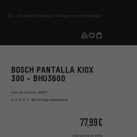
ES
Información
Sobre bc
Trabaja con nosotros
más
español
BOSCH PANTALLA KIOX
300 - BHU3600
núm. de artículo:
224627
Aún no hay comentarios
77,99€
más
gastos de envío