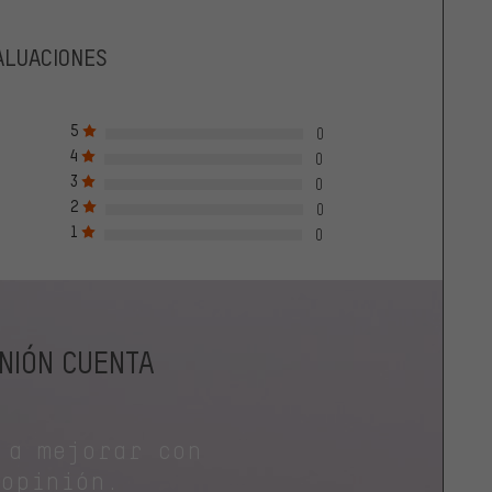
ALUACIONES
5
0
4
0
3
0
2
0
1
0
INIÓN CUENTA
 a mejorar con
 opinión.