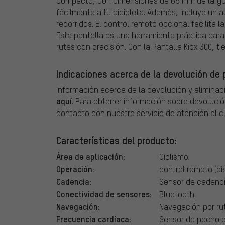
compacto, con dimensiones de 66 mm de largo
fácilmente a tu bicicleta. Además, incluye un al
recorridos. El control remoto opcional facilita 
Esta pantalla es una herramienta práctica para
rutas con precisión. Con la Pantalla Kiox 300, ti
Indicaciones acerca de la devolución de p
Información acerca de la devolución y eliminac
aquí
. Para obtener información sobre devolució
contacto con nuestro servicio de atención al cl
Características del producto:
Área de aplicación:
Ciclismo
Operación:
control remoto (d
Cadencia:
Sensor de cadenci
Conectividad de sensores:
Bluetooth
Navegación:
Navegación por r
Frecuencia cardíaca:
Sensor de pecho p