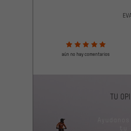
EV
aún no hay comentarios
TU OP
Ayudanos
tu