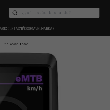
A
BICICLETAS
NIÑOS
GRAVEL
MARCAS
Ciclocomputador