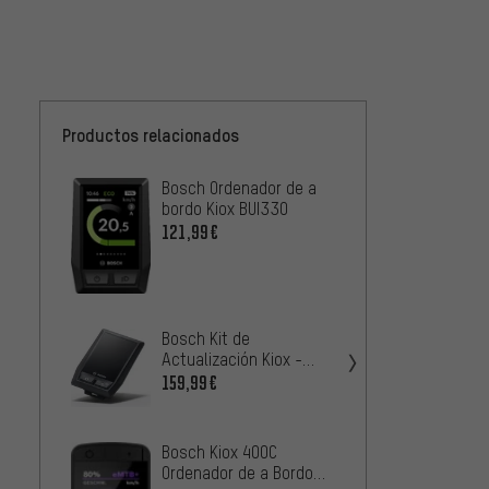
Productos relacionados
Bosch Ordenador de a
Bosch 
bordo Kiox BUI330
400 (
121,99€
100,9
Bosch 
Kiox 5
taller
84,99
Bosch Kit de
Actualización Kiox -
BUI330
159,99€
Bosch 
100 -
47,99
Bosch Kiox 400C
Ordenador de a Bordo