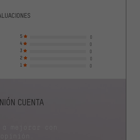
ALUACIONES
5
0
4
0
3
0
2
0
1
0
INIÓN CUENTA
 a mejorar con
 opinión.