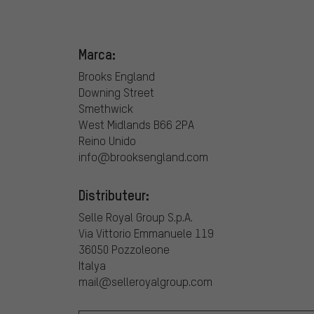
Marca:
Brooks England
Downing Street
Smethwick
West Midlands B66 2PA
Reino Unido
info@brooksengland.com
Distributeur:
Selle Royal Group S.p.A.
Via Vittorio Emmanuele 119
36050 Pozzoleone
Italya
mail@selleroyalgroup.com