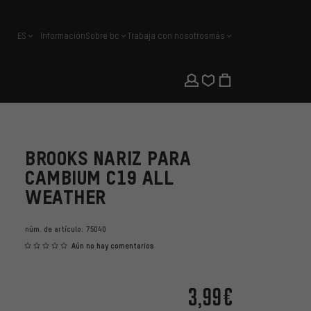
ES
Información
Sobre bc
Trabaja con nosotros
más
español
BROOKS NARIZ PARA
CAMBIUM C19 ALL
WEATHER
núm. de artículo:
75040
Aún no hay comentarios
3,99€