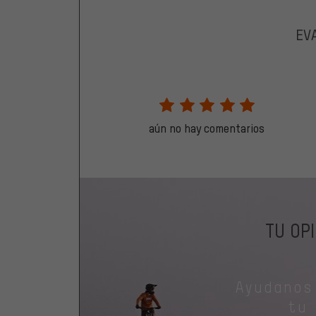
EV
aún no hay comentarios
TU OP
Ayudanos
tu