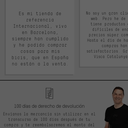
Es mi tienda de
No soy un gran cli
web. Pero he de
referencia
tiene productos 
Internacional, vivo
difíciles de en
en Barcelona,
precios súper co
siempre han cumplido
Hasta el día de ho
y he podido comprar
compras han
cosas para mis
satisfactorios. G
Visca Cataluny
bicis, que en España
no están a la venta.
100 días de derecho de devolución
Envíanos la mercancía sin utilizar en el
transcurso de 100 días después de tu
compra y te reembolsaremos el monto del