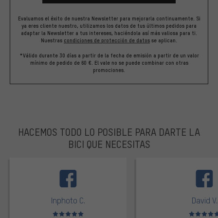
Evaluamos el éxito de nuestra Newsletter para mejorarla continuamente. Si
ya eres cliente nuestro, utilizamos los datos de tus últimos pedidos para
adaptar la Newsletter a tus intereses, haciéndola así más valiosa para ti.
Nuestras
condiciones de protección de datos
se aplican.
*Válido durante 30 días a partir de la fecha de emisión a partir de un valor
mínimo de pedido de 60 €. El vale no se puede combinar con otras
promociones.
HACEMOS TODO LO POSIBLE PARA DARTE LA
BICI QUE NECESITAS
facebook
Inphoto C.
David V.
Valoración media: 5 de 5
Valoración m