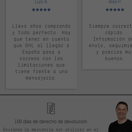
Luis A.
Alex P.
Valoración media: 5 de 5
Valoración media: 
Llevo años comprando
Siempre correc
y todo perfecto. Hay
rápido.
que tener en cuenta
Información d
que DHL al llegar a
envío, seguimi
España pasa a
y precios mu
correos con las
buenos.
limitaciones que
tiene frente a una
mensajería.
100 días de derecho de devolución
Envíanos la mercancía sin utilizar en el