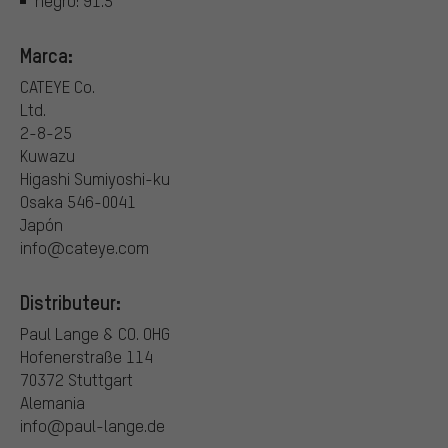
negro: 91.5
Marca:
CATEYE Co.
Ltd.
2-8-25
Kuwazu
Higashi Sumiyoshi-ku
Osaka 546-0041
Japón
info@cateye.com
Distributeur:
Paul Lange & CO. OHG
Hofenerstraße 114
70372 Stuttgart
Alemania
info@paul-lange.de