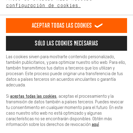
ES
EN
DE
FR
comportamiento de compra.
español
english
Deutsch
français
configuración de cookies.
Más confort
Haga que su experiencia de compra sea más cómoda. Con las
RESCINDIR EL CONTRATO
Comunidad de Aquisgrán
Programa de afiliados
Aceptar todas las cookies
cookies de comodidad, creamos enlaces a plataformas de redes
sociales. Esto nos permite proporcionarle más contenido e
Aviso Legal
Protección de datos
Condiciones Generales
información útiles. Además, tiene la opción de utilizar servicios
Sólo las cookies necesarias
adicionales que le ayudarán a encontrar los productos adecuados.
Plataforma de reportes
Reciclaje de baterias
Por ejemplo, ofrecemos una función de chat para responder a las
preguntas de forma rápida y sencilla.
Configuración de las cookies
Ajusta el contraste
Las cookies sirven para mostrarte contenido personalizado,
también publicitarios, y para optimizar nuestro sitio web. Para ello,
Básica
Todos los precios indicados son en euros e sin MwSt, más
también transmitimos tus datos a terceros que los utilizan y
Las cookies básicas aseguran que puedas usar nuestro sitio web.
procesan. Este proceso puede originar una transferencia de tus
gastos de envío
Estados Unidos
a
.
datos a países terceros sin acuerdos vinculantes o garantía
adecuada.
aceptas todas las cookies
Si
, aceptas el procesamiento y la
transmisión de datos también a países terceros. Puedes revocar
tu consentimiento en cualquier momento para el futuro. En este
caso nuestro sitio web no está optimizado y algunas
características no se encontrarán disponibles. Obtén más
aquí
información sobre los derechos de revocación
.