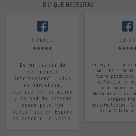
BICI QUE NECESITAS
facebook
Inphoto C.
David V.
Valoración media: 5 de 5
Valoración m
Es mi tienda de
No soy un gran cli
web. Pero he de
referencia
tiene productos 
Internacional, vivo
difíciles de en
en Barcelona,
precios súper co
siempre han cumplido
Hasta el día de ho
y he podido comprar
compras han
cosas para mis
satisfactorios. G
Visca Cataluny
bicis, que en España
no están a la venta.