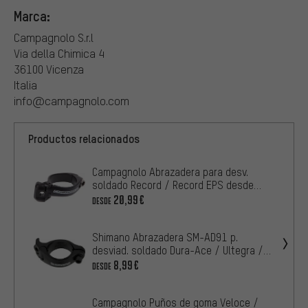
Marca:
Campagnolo S.r.l
Via della Chimica 4
36100 Vicenza
Italia
info@campagnolo.com
Productos relacionados
Campagnolo Abrazadera para desv.
soldado Record / Record EPS desde
Mod. 2011/2012
20,99€
DESDE
Shimano Abrazadera SM-AD91 p.
desviad. soldado Dura-Ace / Ultegra /
105 / GRX
8,99€
DESDE
Campagnolo Puños de goma Veloce /