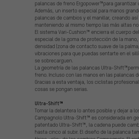
palancas de freno Ergopower™para garantizar
Además, un inserto especial para manos grande
palancas de cambios y el manillar, creando así
manteniendo al mismo tiempo las más altas no
El sistema Vari-Cushion™ encierra el cuerpo d
especial de la goma de protección de la mano, 
densidad (zona de contacto suave de la palma,
vibraciones para que puedas sentarte en el si
se sobrecarguen.
La geometría de las palancas Ultra-Shift™per
freno. Incluso con las manos en las palancas 
Gracias a esta ventaja, los ciclistas profesion
cosas se pongan serias.
Ultra-Shift™
Tomar la delantera lo antes posible y dejar a l
Campagnolo Ultra-Shift™ es considerada en gen
patentado Ultra-Shift™, la cadena puede camb
hasta cinco al subir. El diseño de la palanca 
típico «clic» de los cambios Campagnolo. El sis