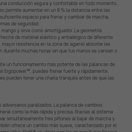
 una conducción segura y confortable en todo momento.
s permite aumentar en un 8 % la distancia entre las
 suficiente espacio para frenar y cambiar de marcha,
rmas de seguridad.
el mango y sirve como amortiguador. La geometría
hecha de material elástico y antialérgico de diferente
 mayor resistencia en la zona de agarre) absorbe las
llín durante muchas horas sin que tus manos se cansen o
mite un funcionamiento más potente de las palancas de
del Ergopower™, puedes frenar fuerte y rápidamente.
ales pueden tener una charla tranquila antes de que las
os adversarios paralizados. La palanca de cambios
eral como la más rápida y precisa. Gracias al sistema
iar simultáneamente tres piñones al bajar de marcha y
también ofrece un cambio más suave, caracterizado por el
tema Ultra-Shift™ se utiliza con los grupos Super Record