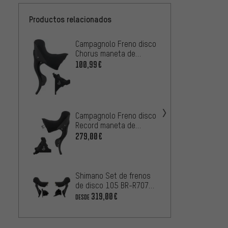
Productos relacionados
Campagnolo Freno disco
Shima
Chorus maneta de
manet
cambios/frenos 12s
cambio
100,99€
201,9
hidr. Ergopower 2021
Di2 d+
2/12 v
Campa
disco 
de ca
1
DESDE
Campagnolo Freno disco
Ergopo
Record maneta de
cambios/frenos 12s
279,00€
hidr. Ergopower 2021
Campa
Super
Shimano Set de frenos
manet
168,9
de disco 105 BR-R7070
cambi
+ ST-R7020 d+t
319,00€
DESDE
hidr. 