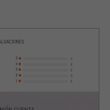
ALUACIONES
5
0
4
0
3
0
2
0
1
0
INIÓN CUENTA