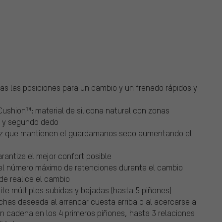
as las posiciones para un cambio y un frenado rápidos y
shion™: material de silicona natural con zonas
er y segundo dedo
vez que mantienen el guardamanos seco aumentando el
arantiza el mejor confort posible
el número máximo de retenciones durante el cambio
e realice el cambio
e múltiples subidas y bajadas (hasta 5 piñones)
chas deseada al arrancar cuesta arriba o al acercarse a
n cadena en los 4 primeros piñones, hasta 3 relaciones