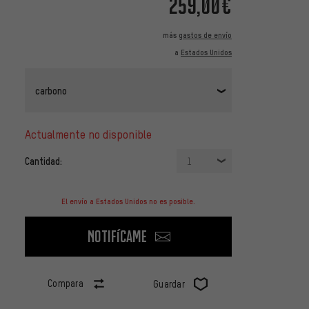
259,00€
más
gastos de envío
a
Estados Unidos
carbono
actualmente no disponible
Cantidad:
1
El envío a Estados Unidos no es posible.
Notifícame
Compara
Guardar