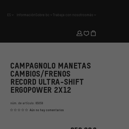
ES
Información
Sobre bc
Trabaja con nosotros
más
español
CAMPAGNOLO MANETAS
CAMBIOS/FRENOS
RECORD ULTRA-SHIFT
ERGOPOWER 2X12
núm. de artículo:
65059
Aún no hay comentarios