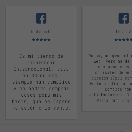
facebook
Inphoto C.
David V.
Valoración media: 5 de 5
Valoración m
Es mi tienda de
No soy un gran cli
web. Pero he de
referencia
tiene productos 
Internacional, vivo
difíciles de en
en Barcelona,
precios súper co
siempre han cumplido
Hasta el día de ho
y he podido comprar
compras han
cosas para mis
satisfactorios. G
Visca Cataluny
bicis, que en España
no están a la venta.