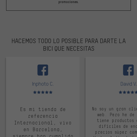
promociones.
HACEMOS TODO LO POSIBLE PARA DARTE LA
BICI QUE NECESITAS
facebook
Inphoto C.
David V.
Valoración media: 5 de 5
Valoración m
Es mi tienda de
No soy un gran cli
web. Pero he de
referencia
tiene productos 
Internacional, vivo
difíciles de en
en Barcelona,
precios súper co
siempre han cumplido