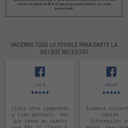
mínimo de pedido de 60 €. El vale no se puede combinar con otras
promociones.
HACEMOS TODO LO POSIBLE PARA DARTE LA
BICI QUE NECESITAS
facebook
Luis A.
Alex P.
Valoración media: 5 de 5
Valoración media: 
Llevo años comprando
Siempre correc
y todo perfecto. Hay
rápido.
que tener en cuenta
Información d
que DHL al llegar a
envío, seguimi