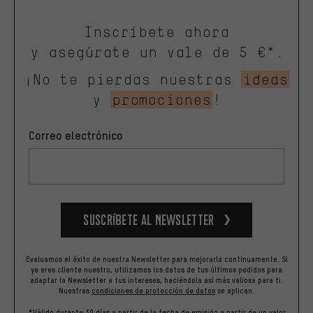
Inscríbete ahora
y asegúrate un vale de 5 €*.
¡No te pierdas nuestras
ideas
y
promociones
!
Correo electrónico
Suscríbete al newsletter
Evaluamos el éxito de nuestra Newsletter para mejorarla continuamente. Si
ya eres cliente nuestro, utilizamos los datos de tus últimos pedidos para
adaptar la Newsletter a tus intereses, haciéndola así más valiosa para ti.
Nuestras
condiciones de protección de datos
se aplican.
*Válido durante 30 días a partir de la fecha de emisión a partir de un valor