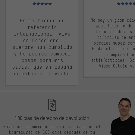
Valoración media: 5 de 5
Valoración m
Es mi tienda de
No soy un gran cli
web. Pero he de
referencia
tiene productos 
Internacional, vivo
difíciles de en
en Barcelona,
precios súper co
siempre han cumplido
Hasta el día de ho
y he podido comprar
compras han
cosas para mis
satisfactorios. G
Visca Cataluny
bicis, que en España
no están a la venta.
100 días de derecho de devolución
Envíanos la mercancía sin utilizar en el
transcurso de 100 días después de tu