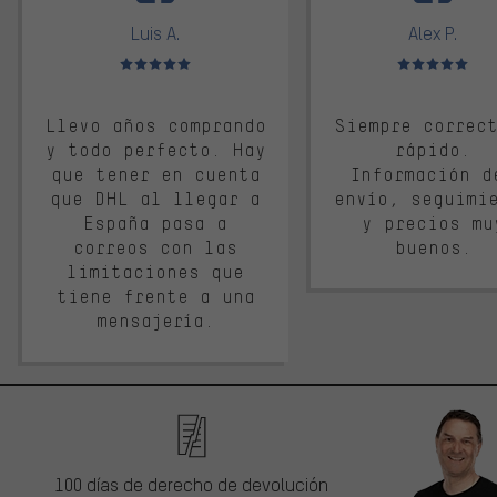
Luis A.
Alex P.
Valoración media: 5 de 5
Valoración media: 
Llevo años comprando
Siempre correc
y todo perfecto. Hay
rápido.
que tener en cuenta
Información d
que DHL al llegar a
envío, seguimi
España pasa a
y precios mu
correos con las
buenos.
limitaciones que
tiene frente a una
mensajería.
100 días de derecho de devolución