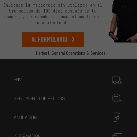
Envíanos la mercancía sin utilizar en el
transcurso de 100 días después de tu
compra y te reembolsaremos el monto del
pago efectuado.
Al formulario
Herbert,
General Operations & Services
Más información
ENVÍO
SEGUIMIENTO DE PEDIDOS
ANULACIÓN
INFORMACIÓN