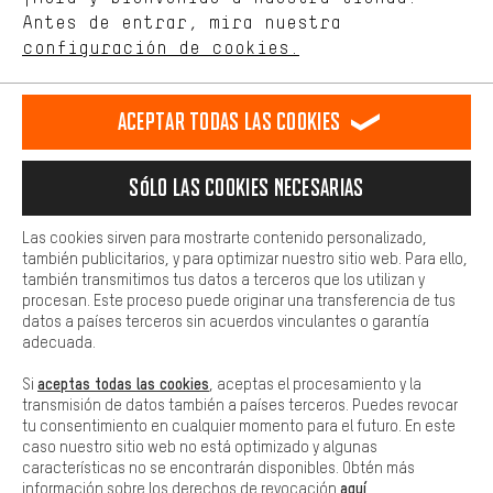
de nuestro sitio web y nuestra oferta de la tienda con tu
Antes de entrar, mira nuestra
ES
EN
DE
FR
comportamiento de compra.
español
english
Deutsch
français
configuración de cookies.
Más confort
Haga que su experiencia de compra sea más cómoda. Con las
RESCINDIR EL CONTRATO
Comunidad de Aquisgrán
Programa de afiliados
Aceptar todas las cookies
cookies de comodidad, creamos enlaces a plataformas de redes
sociales. Esto nos permite proporcionarle más contenido e
Aviso Legal
Protección de datos
Condiciones Generales
información útiles. Además, tiene la opción de utilizar servicios
Sólo las cookies necesarias
adicionales que le ayudarán a encontrar los productos adecuados.
Plataforma de reportes
Reciclaje de baterias
Por ejemplo, ofrecemos una función de chat para responder a las
preguntas de forma rápida y sencilla.
Configuración de las cookies
Ajusta el contraste
Las cookies sirven para mostrarte contenido personalizado,
también publicitarios, y para optimizar nuestro sitio web. Para ello,
Básica
Todos los precios indicados son en euros e sin MwSt, más
también transmitimos tus datos a terceros que los utilizan y
Las cookies básicas aseguran que puedas usar nuestro sitio web.
procesan. Este proceso puede originar una transferencia de tus
gastos de envío
Estados Unidos
a
.
datos a países terceros sin acuerdos vinculantes o garantía
adecuada.
aceptas todas las cookies
Si
, aceptas el procesamiento y la
transmisión de datos también a países terceros. Puedes revocar
tu consentimiento en cualquier momento para el futuro. En este
caso nuestro sitio web no está optimizado y algunas
características no se encontrarán disponibles. Obtén más
aquí
información sobre los derechos de revocación
.