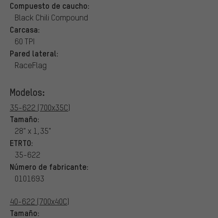
Compuesto de caucho:
Black Chili Compound
Carcasa:
60 TPI
Pared lateral:
RaceFlag
Modelos:
35-622 (700x35C)
Tamaño:
28" x 1,35"
ETRTO:
35-622
Número de fabricante:
0101693
40-622 (700x40C)
Tamaño: