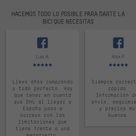
HACEMOS TODO LO POSIBLE PARA DARTE LA
BICI QUE NECESITAS
facebook
Luis A.
Alex P.
Valoración media: 5 de 5
Valoración media: 
Llevo años comprando
Siempre correc
y todo perfecto. Hay
rápido.
que tener en cuenta
Información d
que DHL al llegar a
envío, seguimi
España pasa a
y precios mu
correos con las
buenos.
limitaciones que
tiene frente a una
mensajería.