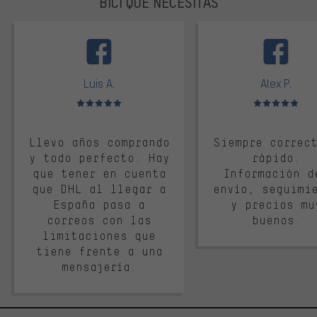
BICI QUE NECESITAS
facebook
Luis A.
Alex P.
Valoración media: 5 de 5
Valoración media: 
Llevo años comprando
Siempre correc
y todo perfecto. Hay
rápido.
que tener en cuenta
Información d
que DHL al llegar a
envío, seguimi
España pasa a
y precios mu
correos con las
buenos.
limitaciones que
tiene frente a una
mensajería.