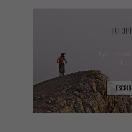
TU OP
Ayudanos
tu
escrib