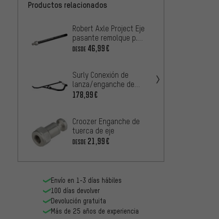
Productos relacionados
Robert Axle Project Eje
Crooz
pasante remolque p.
eje pa
bicicleta p. ancho de
46,99€
5
DESDE
DESDE
montaje de 142 y 148
mm
Surly Conexión de
Topeak
lanza/enganche de
Journe
remolque para bicicleta
178,99€
52,99
Big Dummy
Croozer Enganche de
Crooz
tuerca de eje
remolq
Cargo
21,99€
44,99
DESDE
2018
Envío en 1-3 días hábiles
100 días devolver
Devolución gratuita
Más de 25 años de experiencia