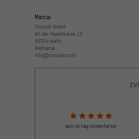
Marca:
Croozer GmbH
An der Hasenkaule 10
50354 Hürth
Alemania
info@croozer.com
EV
aún no hay comentarios