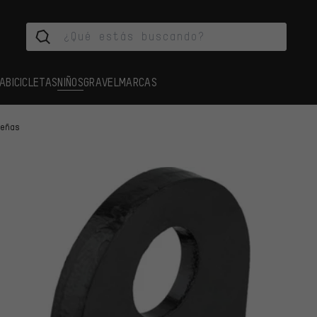
A
BICICLETAS
NIÑOS
GRAVEL
MARCAS
ueñas