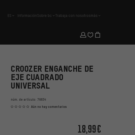
ES
Información
Sobre bc
Trabaja con nosotros
más
español
CROOZER ENGANCHE DE
EJE CUADRADO
UNIVERSAL
núm. de artículo:
76834
Aún no hay comentarios
18,99€