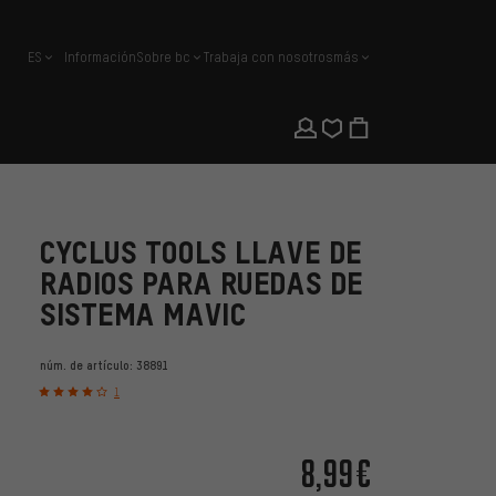
ES
Información
Sobre bc
Trabaja con nosotros
más
español
CYCLUS TOOLS LLAVE DE
RADIOS PARA RUEDAS DE
SISTEMA MAVIC
núm. de artículo:
38891
1
8,99€