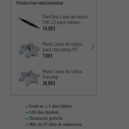
Productos relacionados
ParkTool Llave de radios
DT Swi
SW-12 para ruedas
radios
Mavic
14,99€
19,99
Mavic Llave de radios
Mavic 
para cáncamos M7
para 
7,99€
10,99
Mavic Llave de radios
Tracomp
10,99€
Cyclus
para r
Envío en 1-3 días hábiles
6,99€
100 días devolver
Devolución gratuita
Más de 25 años de experiencia