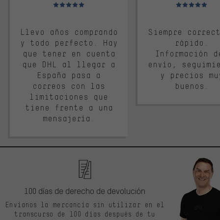
Valoración media: 5 de 5
Valoración media: 
Llevo años comprando
Siempre correc
y todo perfecto. Hay
rápido.
que tener en cuenta
Información d
que DHL al llegar a
envío, seguimi
España pasa a
y precios mu
correos con las
buenos.
limitaciones que
tiene frente a una
mensajería.
100 días de derecho de devolución
Envíanos la mercancía sin utilizar en el
transcurso de 100 días después de tu