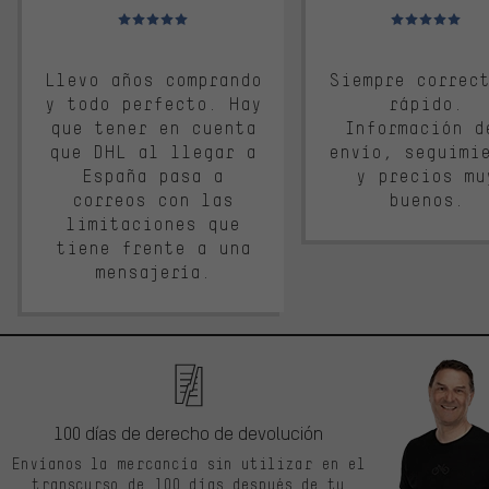
Valoración media: 5 de 5
Valoración media: 
Llevo años comprando
Siempre correc
y todo perfecto. Hay
rápido.
que tener en cuenta
Información d
que DHL al llegar a
envío, seguimi
España pasa a
y precios mu
correos con las
buenos.
limitaciones que
tiene frente a una
mensajería.
100 días de derecho de devolución
Envíanos la mercancía sin utilizar en el
transcurso de 100 días después de tu