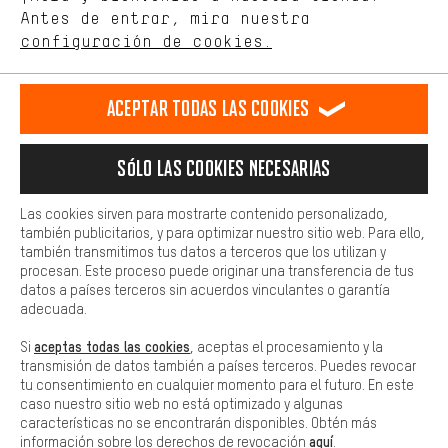
de nuestro sitio web y nuestra oferta de la tienda con tu
Antes de entrar, mira nuestra
ES
EN
DE
FR
comportamiento de compra.
español
english
Deutsch
français
configuración de cookies.
Más confort
Haga que su experiencia de compra sea más cómoda. Con las
RESCINDIR EL CONTRATO
Comunidad de Aquisgrán
Programa de afiliados
Aceptar todas las cookies
cookies de comodidad, creamos enlaces a plataformas de redes
sociales. Esto nos permite proporcionarle más contenido e
Aviso Legal
Protección de datos
Condiciones Generales
información útiles. Además, tiene la opción de utilizar servicios
Sólo las cookies necesarias
adicionales que le ayudarán a encontrar los productos adecuados.
Plataforma de reportes
Reciclaje de baterias
Por ejemplo, ofrecemos una función de chat para responder a las
preguntas de forma rápida y sencilla.
Configuración de las cookies
Ajusta el contraste
Las cookies sirven para mostrarte contenido personalizado,
también publicitarios, y para optimizar nuestro sitio web. Para ello,
Básica
Todos los precios indicados son en euros e sin MwSt, más
también transmitimos tus datos a terceros que los utilizan y
Las cookies básicas aseguran que puedas usar nuestro sitio web.
procesan. Este proceso puede originar una transferencia de tus
gastos de envío
Estados Unidos
a
.
datos a países terceros sin acuerdos vinculantes o garantía
adecuada.
aceptas todas las cookies
Si
, aceptas el procesamiento y la
transmisión de datos también a países terceros. Puedes revocar
tu consentimiento en cualquier momento para el futuro. En este
caso nuestro sitio web no está optimizado y algunas
características no se encontrarán disponibles. Obtén más
aquí
información sobre los derechos de revocación
.