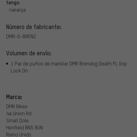
tango:
naranja
Número de fabricante:
DMR-G-BREN2
Volumen de envío:
1 Par de puños de manillar DMR Brendog Death FL Grip
Lock On
Marca:
DMR Bikes
4a Union Rd
Small Dole
Henfield BN5 9UN
Reino Unido