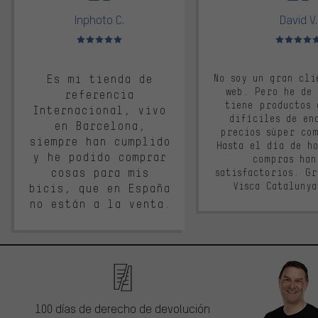
Inphoto C.
David V.
Valoración media: 5 de 5
Valoración m
Es mi tienda de
No soy un gran cli
web. Pero he de
referencia
tiene productos 
Internacional, vivo
difíciles de en
en Barcelona,
precios súper co
siempre han cumplido
Hasta el día de ho
y he podido comprar
compras han
cosas para mis
satisfactorios. G
Visca Cataluny
bicis, que en España
no están a la venta.
100 días de derecho de devolución