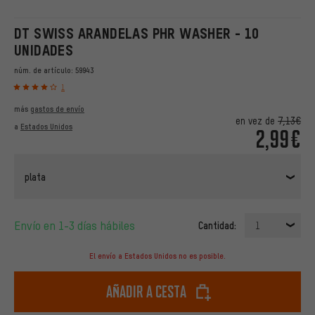
DT SWISS ARANDELAS PHR WASHER - 10
UNIDADES
núm. de artículo:
59943
1
más
gastos de envío
en vez de
7,13€
a
Estados Unidos
2,99€
plata
Envío en 1-3 días hábiles
Cantidad:
1
El envío a Estados Unidos no es posible.
Añadir a cesta