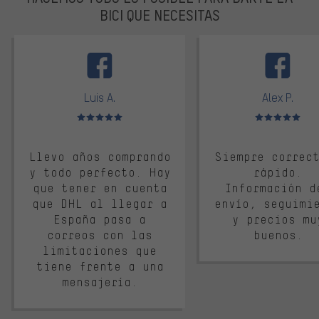
BICI QUE NECESITAS
facebook
Luis A.
Alex P.
Valoración media: 5 de 5
Valoración media: 
Llevo años comprando
Siempre correc
y todo perfecto. Hay
rápido.
que tener en cuenta
Información d
que DHL al llegar a
envío, seguimi
España pasa a
y precios mu
correos con las
buenos.
limitaciones que
tiene frente a una
mensajería.