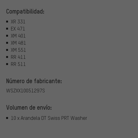
Compatibilidad:
XR 331
EX 471
XM 401
XM 481
XM 551
RR 411
RR 511
Número de fabricante:
WSZXX10051297S
Volumen de envío:
10 x Arandela DT Swiss PRT Washer