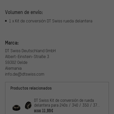
Volumen de envío:
1 x Kit de conversión DT Swiss rueda delantera
Marca:
DT Swiss Deutschland GmbH
Albert-Einstein-Straße 3
59302 Oelde
Alemania
info.de@dtswiss.com
Productos relacionados
DT Swiss Kit de conversión de rueda
delantera para 240s / 340 / 350 / 370
/ 440
11,99€
DESDE