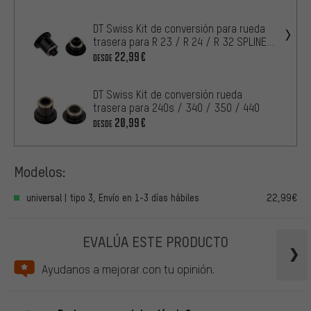
DT Swiss Kit de conversión para rueda
trasera para R 23 / R 24 / R 32 SPLINE
DB / 350 / 240s
22,99€
DESDE
DT Swiss Kit de conversión rueda
trasera para 240s / 340 / 350 / 440
20,99€
DESDE
Modelos:
universal | tipo 3, Envío en 1-3 días hábiles
22,99€
EVALÚA ESTE PRODUCTO
Ayudanos a mejorar con tu opinión.