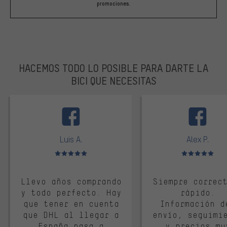
promociones.
HACEMOS TODO LO POSIBLE PARA DARTE LA
BICI QUE NECESITAS
facebook
Luis A.
Alex P.
Valoración media: 5 de 5
Valoración media: 
Llevo años comprando
Siempre correc
y todo perfecto. Hay
rápido.
que tener en cuenta
Información d
que DHL al llegar a
envío, seguimi
España pasa a
y precios mu