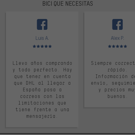
BICI QUE NECESITAS
facebook
Luis A.
Alex P.
Valoración media: 5 de 5
Valoración media: 
Llevo años comprando
Siempre correc
y todo perfecto. Hay
rápido.
que tener en cuenta
Información d
que DHL al llegar a
envío, seguimi
España pasa a
y precios mu
correos con las
buenos.
limitaciones que
tiene frente a una
mensajería.