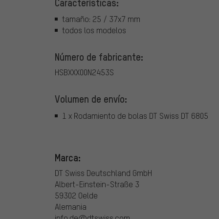
Características:
tamaño: 25 / 37x7 mm
todos los modelos
Número de fabricante:
HSBXXX00N2453S
Volumen de envío:
1 x Rodamiento de bolas DT Swiss DT 6805
Marca:
DT Swiss Deutschland GmbH
Albert-Einstein-Straße 3
59302 Oelde
Alemania
info.de@dtswiss.com