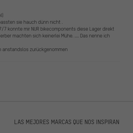
l)
passten sie hauch dünn nicht .
/7 konnte mir NUR bikecomponents diese Lager direkt
rber machten sich keinerlei Mühe. ..... Das nenne ich
lich anstandslos zurückgenommen
LAS MEJORES MARCAS QUE NOS INSPIRAN