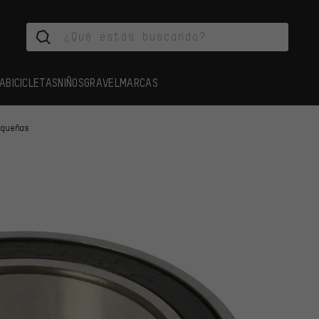
A
BICICLETAS
NIÑOS
GRAVEL
MARCAS
equeñas