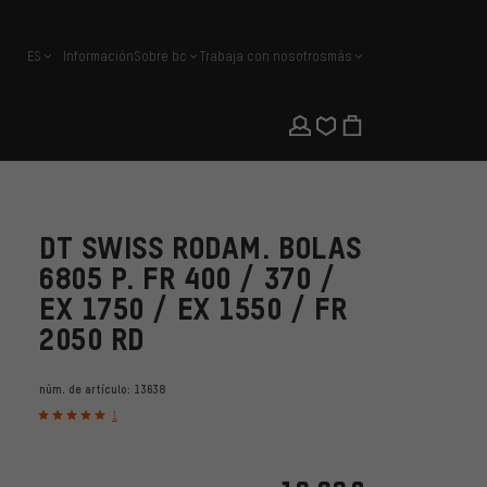
ES
Información
Sobre bc
Trabaja con nosotros
más
español
DT SWISS RODAM. BOLAS
6805 P. FR 400 / 370 /
EX 1750 / EX 1550 / FR
2050 RD
núm. de artículo:
13638
1