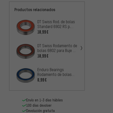
Productos relacionados
DT Swiss Rod. de bolas
DT Sw
Standard 6902 RS p.
bolas 
bujes 240/350/370 /
traser
10,99€
10,99
EX 1750/EX 1550
DT Swiss Rodamiento de
Ceram
bolas 6802 para Buje RD
bujes 
Hügi 240 / RT Rueda
240s j
10,99€
419,0
libre
rodam
Enduro Bearings
Rodamiento de bolas
ranurado 6805 25 mm x
8,99€
DT Swi
37 mm x 7 mm
herram
traser
80,99
Envío en 1-3 días hábiles
100 días devolver
Devolución gratuita