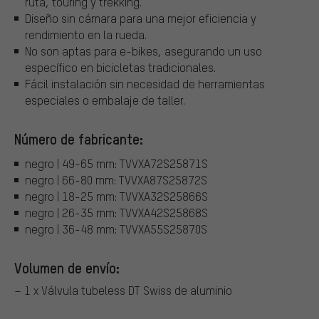
ruta, touring y trekking.
Diseño sin cámara para una mejor eficiencia y
rendimiento en la rueda.
No son aptas para e-bikes, asegurando un uso
específico en bicicletas tradicionales.
Fácil instalación sin necesidad de herramientas
especiales o embalaje de taller.
Número de fabricante:
negro | 49-65 mm: TVVXA72S25871S
negro | 66-80 mm: TVVXA87S25872S
negro | 18-25 mm: TVVXA32S25866S
negro | 26-35 mm: TVVXA42S25868S
negro | 36-48 mm: TVVXA55S25870S
Volumen de envío:
– 1 x Válvula tubeless DT Swiss de aluminio