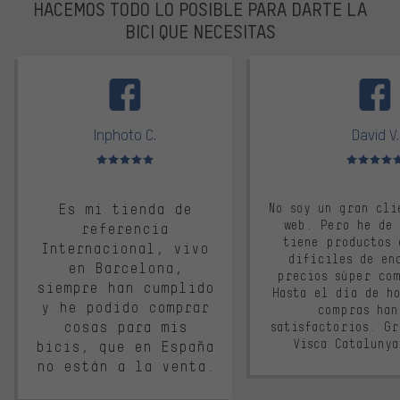
HACEMOS TODO LO POSIBLE PARA DARTE LA
BICI QUE NECESITAS
facebook
Inphoto C.
David V.
Valoración media: 5 de 5
Valoración m
Es mi tienda de
No soy un gran cli
web. Pero he de
referencia
tiene productos 
Internacional, vivo
difíciles de en
en Barcelona,
precios súper co
siempre han cumplido
Hasta el día de ho
y he podido comprar
compras han
cosas para mis
satisfactorios. G
Visca Cataluny
bicis, que en España
no están a la venta.