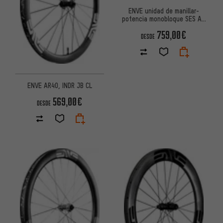
ENVE unidad de manillar-
potencia monobloque SES AR
One-Piece
759,00€
DESDE
ENVE AR40, INDR JB CL
569,00€
DESDE