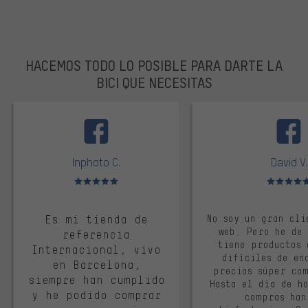
HACEMOS TODO LO POSIBLE PARA DARTE LA
BICI QUE NECESITAS
facebook
Inphoto C.
David V.
Valoración media: 5 de 5
Valoración m
Es mi tienda de
No soy un gran cli
web. Pero he de
referencia
tiene productos 
Internacional, vivo
difíciles de en
en Barcelona,
precios súper co
siempre han cumplido
Hasta el día de ho
y he podido comprar
compras han