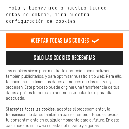
Estamos interesados en lo que buscas y necesitas en nuestra
Permítenos asesorarte
¡Hola y bienvenido a nuestra tienda!
tienda. Con las cookies de rendimiento, puedes influir en la mejora
de nuestro sitio web y nuestra oferta de la tienda con tu
Antes de entrar, mira nuestra
comportamiento de compra.
configuración de cookies.
Llamada Programada
Más confort
Formulario de contacto
Haga que su experiencia de compra sea más cómoda. Con las
Aceptar todas las cookies
cookies de comodidad, creamos enlaces a plataformas de redes
sociales. Esto nos permite proporcionarle más contenido e
Nuestra política de privacidad
información útiles. Además, tiene la opción de utilizar servicios
Idioma"
Sólo las cookies necesarias
adicionales que le ayudarán a encontrar los productos adecuados.
Por ejemplo, ofrecemos una función de chat para responder a las
ES
EN
DE
FR
preguntas de forma rápida y sencilla.
español
english
Deutsch
français
Las cookies sirven para mostrarte contenido personalizado,
también publicitarios, y para optimizar nuestro sitio web. Para ello,
Básica
también transmitimos tus datos a terceros que los utilizan y
Las cookies básicas aseguran que puedas usar nuestro sitio web.
procesan. Este proceso puede originar una transferencia de tus
RESCINDIR EL CONTRATO
Comunidad de Aquisgrán
Programa de afiliados
datos a países terceros sin acuerdos vinculantes o garantía
adecuada.
Aviso Legal
Protección de datos
Condiciones Generales
aceptas todas las cookies
Si
, aceptas el procesamiento y la
Plataforma de reportes
Reciclaje de baterias
transmisión de datos también a países terceros. Puedes revocar
tu consentimiento en cualquier momento para el futuro. En este
Configuración de las cookies
Ajusta el contraste
caso nuestro sitio web no está optimizado y algunas