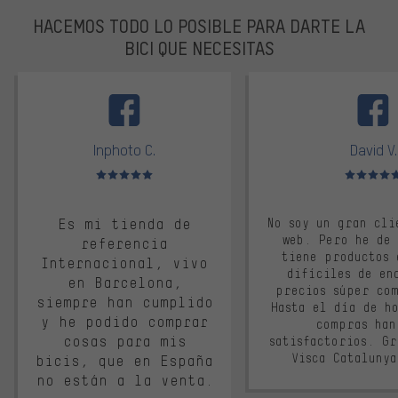
HACEMOS TODO LO POSIBLE PARA DARTE LA
BICI QUE NECESITAS
facebook
Inphoto C.
David V.
Valoración media: 5 de 5
Valoración m
Es mi tienda de
No soy un gran cli
web. Pero he de
referencia
tiene productos 
Internacional, vivo
difíciles de en
en Barcelona,
precios súper co
siempre han cumplido
Hasta el día de ho
y he podido comprar
compras han
cosas para mis
satisfactorios. G
Visca Cataluny
bicis, que en España
no están a la venta.