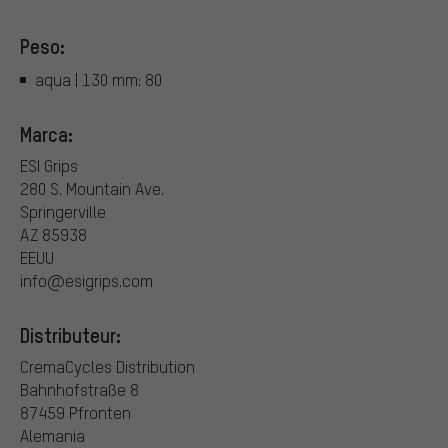
Peso:
aqua | 130 mm: 80
Marca:
ESI Grips
280 S. Mountain Ave.
Springerville
AZ 85938
EEUU
info@esigrips.com
Distributeur:
CremaCycles Distribution
Bahnhofstraße 8
87459 Pfronten
Alemania